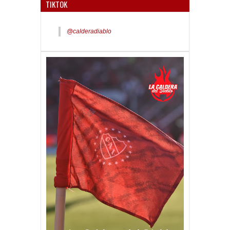
TIKTOK
@calderadiablo