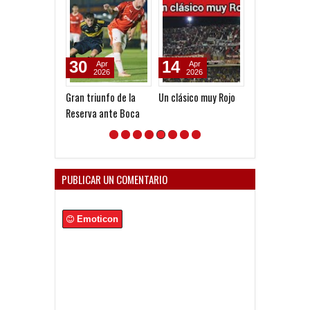
30
14
10
Apr
Apr
Jul
2026
2026
2026
Gran triunfo de la
Un clásico muy Rojo
¡Las Diablitas 
Reserva ante Boca
campeonas en 
PUBLICAR UN COMENTARIO
Emoticon