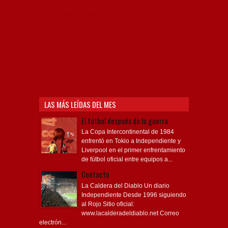
Profesional de Fútbol, Asociación Argentina de Fútbol,
AFA, Football, hooligans, hinchas, hinchada de fútbol,
Rojo mi buen amigo, Bochini, Libertadores de
América, Ricardo Enrique Bochini, La Caldera del
Diablo, lacalderadeldiablo, Club Atlético
Independiente, Copa Libertadores, Copa
Sudamericana, Soy del Rojo, #TodoRojo, YouTube,
Videos,
LAS MÁS LEÍDAS DEL MES
El fútbol después de la guerra
La Copa Intercontinental de 1984
enfrentó en Tokio a Independiente y
Liverpool en el primer enfrentamiento
de fútbol oficial entre equipos a...
Contacto
La Caldera del Diablo Un diario
Independiente Desde 1996 siguiendo
al Rojo Sitio oficial:
www.lacalderadeldiablo.net Correo
electrón...