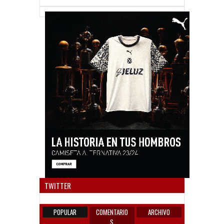
Anun
TWITTER
POPULAR
COMENTARIO
ARCHIVO
S