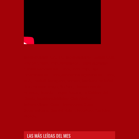
Independiente, CAI, IFC, Independiente Football Club,
Rey de Copas, Rojo, Avellaneda, Fútbol argentino,
Capital Nacional del Fútbol, Todo Rojo, Liga
Profesional de Fútbol, Asociación Argentina de Fútbol,
AFA, Football, hooligans, hinchas, hinchada de fútbol,
Rojo mi buen amigo, Bochini, Libertadores de
América, Ricardo Enrique Bochini, La Caldera del
Diablo, lacalderadeldiablo, Club Atlético
Independiente, Copa Libertadores, Copa
Sudamericana, Soy del Rojo, #TodoRojo, YouTube,
Videos,
LAS MÁS LEÍDAS DEL MES