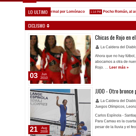
LO ULTIMO
 la espera de la oferta formal por Lomónaco
Pocho Román, al ascen
1:14 PM
CICLISMO
Chicas de Rojo en e
La Caldera del Diab
Ahora que no hay fútbol,
abocamos a otra de nuest
Rojo. …
Leer más »
03
Jun
2010
JJOO - Otro bronce 
La Caldera del Diab
Juegos Olímpicos
,
Leon
Carlos Espínola - Santi
Para Camau es la cuarta 
pesar de la lluvia y el 
21
Aug
2008