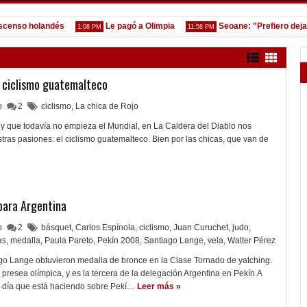
so holandés
Le pagó a Olimpia
Seoane: "Prefiero dejar la 
1:08 PM
11:58 PM
l ciclismo guatemalteco
lo
2
ciclismo
,
La chica de Rojo
 y que todavía no empieza el Mundial, en La Caldera del Diablo nos
ras pasiones: el ciclismo guatemalteco. Bien por las chicas, que van de
para Argentina
lo
2
básquet
,
Carlos Espínola
,
ciclismo
,
Juan Curuchet
,
judo
,
as
,
medalla
,
Paula Pareto
,
Pekín 2008
,
Santiago Lange
,
vela
,
Walter Pérez
ago Lange obtuvieron medalla de bronce en la Clase Tornado de yatching.
presea olímpica, y es la tercera de la delegación Argentina en Pekín.A
feo día que está haciendo sobre Pekí…
Leer más »