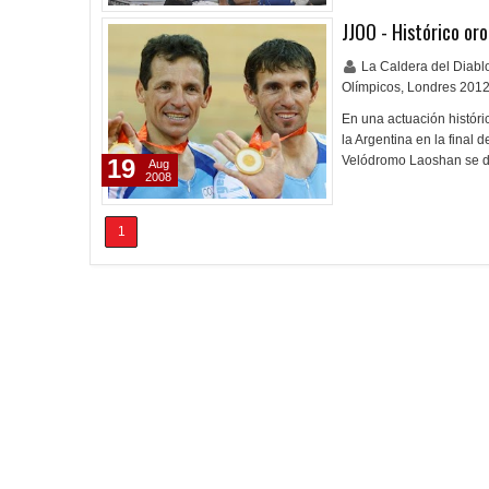
JJOO - Histórico oro
La Caldera del Diab
Olímpicos
,
Londres 201
En una actuación históri
la Argentina en la final 
Velódromo Laoshan se di
19
Aug
2008
1