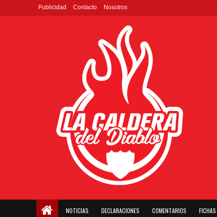
Publicidad
Contacto
Nosotros
NOTICIAS
DECLARACIONES
COMENTARIOS
FICHAS