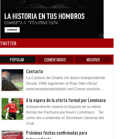
Anuncio SOICOS
TWITTER
POPULAR
COMENTARIOS
ARCHIVO
Contacto
La Caldera del Diablo Un diario Independiente
Desde 1996 siguiendo al Rojo Sitio oficial:
www.lacalderadeldiablo.net Correo electrón...
A la espera de la oferta formal por Lomónaco
Independiente espera la llegada de la oferta
formal del Pachuca por Kevin Lomónaco . Tal
como dio a entender el Secretario General del
Club...
Próximas fechas confirmadas para