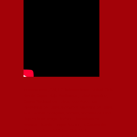
Independiente, CAI, IFC, Independiente Football Club,
Rey de Copas, Rojo, Avellaneda, Fútbol argentino,
Capital Nacional del Fútbol, Todo Rojo, Liga
Profesional de Fútbol, Asociación Argentina de Fútbol,
AFA, Football, hooligans, hinchas, hinchada de fútbol,
Rojo mi buen amigo, Bochini, Libertadores de
América, Ricardo Enrique Bochini, La Caldera del
Diablo, lacalderadeldiablo, Club Atlético
Independiente, Copa Libertadores, Copa