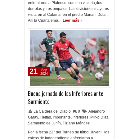
enfrentaron a Platense, con una victoria,dos
derrotas y tres empates. Las divisiones mayores
visitaron al Calamar en el predio Mariani Dolan.
Allí la Cuarta emp…
Leer más »
21
Sep
2024
Buena jornada de las Inferiores ante
Sarmiento
La Caldera del Diablo
0
Alejandro
Garay
,
Fleitas
,
Importante
,
inferiores
,
Mirko Díaz
,
Sarmiento de Junín
,
Tiziano Méndez
Por la fecha 22° del Torneo de fútbol Juvenil, los
chicos de Independiente enfrentaron a