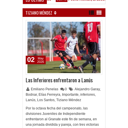
TIZIANO MÉNDEZ
02
May
2026
Las Inferiores enfrentaron a Lanús
Emiliano Penelas
0
Alejandro Garay
,
Bodnar
,
Elías Ferreyra
,
Importante
,
inferiores
,
Lanús
,
Los Santos
,
Tiziano Méndez
Por la octava fecha del campeonato, las
divisiones Juveniles de Independiente
enfrentaron al Granate este fin de semana, en
una jornada dividida y pareja, con tres victorias