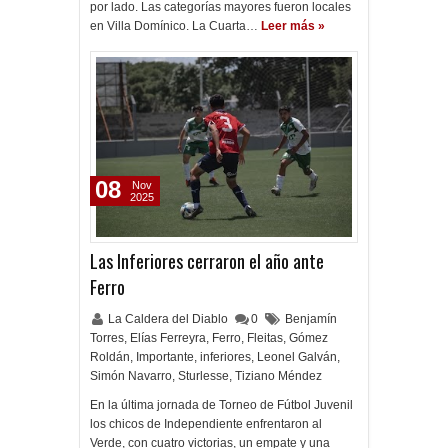
por lado. Las categorías mayores fueron locales
en Villa Domínico. La Cuarta…
Leer más »
08
Nov
2025
Las Inferiores cerraron el año ante
Ferro
La Caldera del Diablo
0
Benjamín
Torres
,
Elías Ferreyra
,
Ferro
,
Fleitas
,
Gómez
Roldán
,
Importante
,
inferiores
,
Leonel Galván
,
Simón Navarro
,
Sturlesse
,
Tiziano Méndez
En la última jornada de Torneo de Fútbol Juvenil
los chicos de Independiente enfrentaron al
Verde, con cuatro victorias, un empate y una