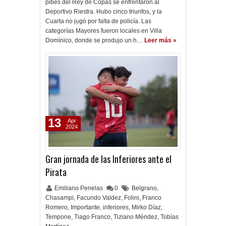
pibes del Rey de Copas se enfrentaron al
Deportivo Riestra. Hubo cinco triunfos, y la
Cuarta no jugó por falta de policía. Las
categorías Mayores fueron locales en Villa
Domínico, donde se produjo un h…
Leer más »
13
Apr
2024
Gran jornada de las Inferiores ante el
Pirata
Emiliano Penelas
0
Belgrano
,
Chasampi
,
Facundo Valdez
,
Folini
,
Franco
Romero
,
Importante
,
inferiores
,
Mirko Díaz
,
Tempone
,
Tiago Franco
,
Tiziano Méndez
,
Tobías