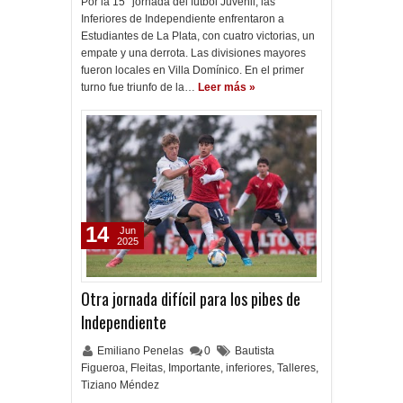
Por la 15° jornada del fútbol Juvenil, las
Inferiores de Independiente enfrentaron a
Estudiantes de La Plata, con cuatro victorias, un
empate y una derrota. Las divisiones mayores
fueron locales en Villa Domínico. En el primer
turno fue triunfo de la…
Leer más »
14
Jun
2025
Otra jornada difícil para los pibes de
Independiente
Emiliano Penelas
0
Bautista
Figueroa
,
Fleitas
,
Importante
,
inferiores
,
Talleres
,
Tiziano Méndez