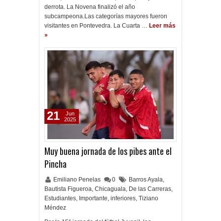
derrota. La Novena finalizó el año
subcampeona.Las categorías mayores fueron
visitantes en Pontevedra. La Cuarta …
Leer más
»
21
Jun
2025
Muy buena jornada de los pibes ante el
Pincha
Emiliano Penelas
0
Barros Ayala
,
Bautista Figueroa
,
Chicaguala
,
De las Carreras
,
Estudiantes
,
Importante
,
inferiores
,
Tiziano
Méndez