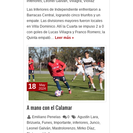
inferiores
,
Leonel Galván
,
Villagra
,
Viollaz
Las Inferiores de Independiente enfrentaron a
Barracas Central, logrando cinco triunfos y un
empate. Las divisiones mayores fueron locales
en Villa Dominico. Allí la Cuarta se impuso 2 a 0
con goles de Lucas Villagra y Franco Romero; la
Quinta empató…
Leer más »
18
May
2024
A mano con el Calamar
Emiliano Penelas
0
Agustín Lara
,
Brizuela
,
Funes
,
Importante
,
inferiores
,
Junco
,
Leonel Galván
,
Mastrolorenzo
,
Mirko Díaz
,