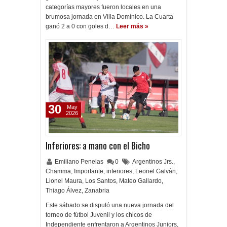
categorías mayores fueron locales en una
brumosa jornada en Villa Domínico. La Cuarta
ganó 2 a 0 con goles d…
Leer más »
30
May
2026
Inferiores: a mano con el Bicho
Emiliano Penelas
0
Argentinos Jrs.
,
Chamma
,
Importante
,
inferiores
,
Leonel Galván
,
Lionel Maura
,
Los Santos
,
Mateo Gallardo
,
Thiago Álvez
,
Zanabria
Este sábado se disputó una nueva jornada del
torneo de fútbol Juvenil y los chicos de
Independiente enfrentaron a Argentinos Juniors,