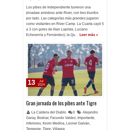
Los pibes de Independiente tuvieron una
jirnadaw amistoso ante River, con tres triunfos
por lado. Las categorías más grandes jugaron
como visitantes en River Camp. La Cuarta cayó 5
a 3 con goles de Alan Laprida, Luciano
Echeverría y Fernández); la Qu…
Leer más »
13
Jul
2024
Gran jornada de los pibes ante Tigre
La Caldera del Diablo
0
Alejandro
Garay
,
Bodnar
,
Facundo Valdez
,
Importante
,
inferiores
,
Kevin Medina
,
Leonel Galván
,
Tempone
,
Tigre
,
Villagra