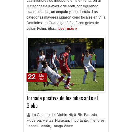
Las Inferiores de Independiente enfrentaron al
Matador este jueves 2 de abril, consiguiendo
cuatro triunfos, un empate y una derrota. Las
categorías mayores jugaron cono locales en Villa
Domínico. La Cuarta ganó 3 a 2 con goles de
Julian Folini, Elia…
Leer más »
22
Mar
2026
Jornada positiva de los pibes ante el
Globo
La Caldera del Diablo
0
Bautista
Figueroa
,
Fleitas
,
Huracán
,
Importante
,
inferiores
,
Leonel Galván
,
Thiago Álvez