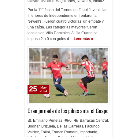
Galván
,
Máximo Magallanes
,
Newell's
,
Viollaz
Por la 11° fecha del Torneo de fútbol Juvenil, las
Inferiores de Independiente enfrentaron a
Newell's. Fueron cuatro victorias, un empate y
una caída. Las categorías mayores fueron
locales en Villa Dominico. Allí la Cuarta se
impuso 2 a 0 con goles d…
Leer más »
25
May
2024
Gran jornada de los pibes ante el Guapo
Emiliano Penelas
0
Barracas Central
,
Bodnar
,
Brizuela
,
De las Carreras
,
Facundo
Valdez
,
Folini
,
Franco Romero
,
Importante
,