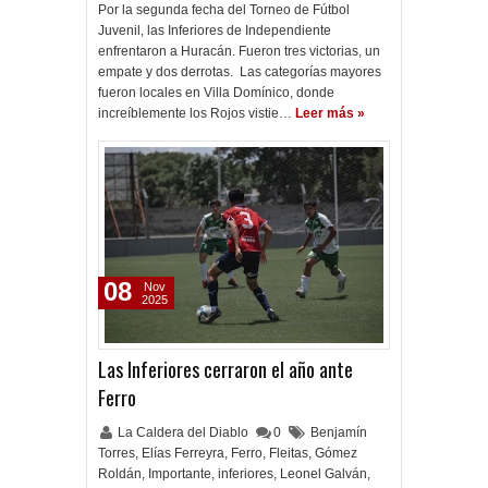
Por la segunda fecha del Torneo de Fútbol
Juvenil, las Inferiores de Independiente
enfrentaron a Huracán. Fueron tres victorias, un
empate y dos derrotas. Las categorías mayores
fueron locales en Villa Domínico, donde
increíblemente los Rojos vistie…
Leer más »
08
Nov
2025
Las Inferiores cerraron el año ante
Ferro
La Caldera del Diablo
0
Benjamín
Torres
,
Elías Ferreyra
,
Ferro
,
Fleitas
,
Gómez
Roldán
,
Importante
,
inferiores
,
Leonel Galván
,