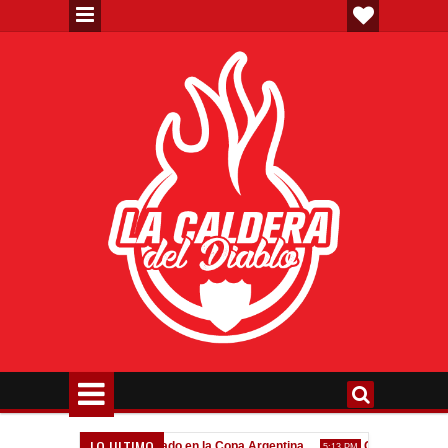
LO ULTIMO
Todo confirmado en la Copa Argentina
Goleada histórica de
7:08 PM
5:13 PM