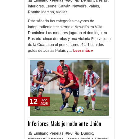
Emiliano Penelas
0
De las Carreras
,
inferiores
,
Leonel Galván
,
Newell's
,
Palais
,
Ramiro Martino
,
Viollaz
Este sábado las categorías mayores de
Independiente recibieron a Newell's en Villa
Domínico. Las menores jugaron el domingo en
Rosario: cinco derrotas y una victoria.Fue victoria
de la Cuarta en el primer turno, 4 a 1 con dos
goles de Josías Palais y…
Leer más »
12
Apr
2025
Inferiores: Mala jornada ante Unión
Emiliano Penelas
0
Dundic
,