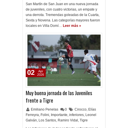
San Martín de San Juan en una nueva jornada
de juveniles, con cuatro victorias, un empate y
una derrota. Tremendas goleadas de la Cuarta,
Sexta y Novena. Las categorías mayores fueron
locales en Villa Domí…
Leer más »
02
Apr
2026
Muy buena jornada de las Juveniles
frente a Tigre
Emiliano Penelas
0
Cirocco
,
Elías
Ferreyra
,
Folini
,
Importante
,
inferiores
,
Leonel
Galván
,
Los Santos
,
Ramiro Vidal
,
Tigre