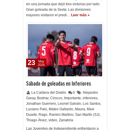
en una jornada que dejó tres victorias por lado.
Gran goleada de la Sexta. Las divisiones
mayores visitaron el predi…
Leer más »
23
May
2026
Sábado de goleadas en Inferiores
La Caldera del Diablo
0
Alejandro
Garay
,
Bodnar
,
Cirocco
,
Importante
,
inferiores
,
Jonathan Guerrero
,
Leonel Galván
,
Los Santos
,
Luciano Palo
,
Mateo Gallardo
,
Maura
,
Maxi
Duarte
,
Rago
,
Ramiro Martino
,
San Martín (SJ)
,
Thiago Álvez
,
video
,
Zanabria
Las Juveniles de Independiente enfrentaron a