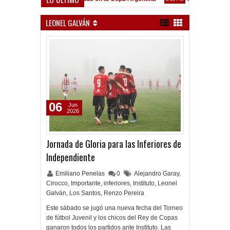
Frenó en Liniers
LEONEL GALVÁN
06
Jun
2026
Jornada de Gloria para las Inferiores de
Independiente
Emiliano Penelas
0
Alejandro Garay
,
Cirocco
,
Importante
,
inferiores
,
Instituto
,
Leonel
Galván
,
Los Santos
,
Renzo Pereira
Este sábado se jugó una nueva fecha del Torneo
de fútbol Juvenil y los chicos del Rey de Copas
ganaron todos los partidos ante Instituto. Las