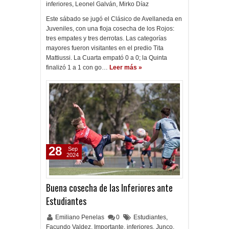
inferiores
,
Leonel Galván
,
Mirko Díaz
Este sábado se jugó el Clásico de Avellaneda en
Juveniles, con una floja cosecha de los Rojos:
tres empates y tres derrotas. Las categorías
mayores fueron visitantes en el predio Tita
Mattiussi. La Cuarta empató 0 a 0; la Quinta
finalizó 1 a 1 con go…
Leer más »
28
Sep
2024
Buena cosecha de las Inferiores ante
Estudiantes
Emiliano Penelas
0
Estudiantes
,
Facundo Valdez
,
Importante
,
inferiores
,
Junco
,