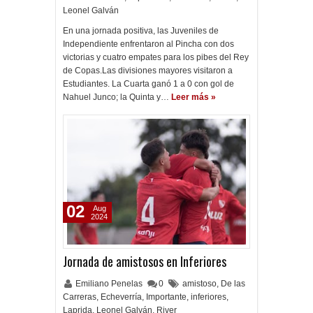
Leonel Galván
En una jornada positiva, las Juveniles de
Independiente enfrentaron al Pincha con dos
victorias y cuatro empates para los pibes del Rey
de Copas.Las divisiones mayores visitaron a
Estudiantes. La Cuarta ganó 1 a 0 con gol de
Nahuel Junco; la Quinta y…
Leer más »
02
Aug
2024
Jornada de amistosos en Inferiores
Emiliano Penelas
0
amistoso
,
De las
Carreras
,
Echeverría
,
Importante
,
inferiores
,
Laprida
,
Leonel Galván
,
River