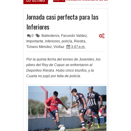
ez Sarsfield
Jornada casi perfecta para las
Inferiores
0
Ballesteros
,
Facundo Valdez
,
Importante
,
inferiores
,
policía
,
Riestra
,
Tiziano Méndez
,
Viollaz
3:47 p.m.
Por la quinta fecha del torneo de Juveniles, los
pibes del Rey de Copas se enfrentaron al
Deportivo Riestra. Hubo cinco triunfos, y la
Cuarta no jugó por falta de policía
.