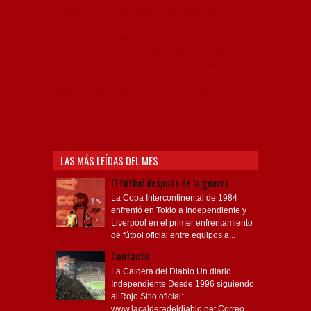
Capital Nacional del Fútbol, Todo Rojo, Liga
Profesional de Fútbol, Asociación Argentina de Fútbol,
AFA, Football, hooligans, hinchas, hinchada de fútbol,
Rojo mi buen amigo, Bochini, Libertadores de
América, Ricardo Enrique Bochini, La Caldera del
Diablo, lacalderadeldiablo, Club Atlético
Independiente, Copa Libertadores, Copa
Sudamericana, Soy del Rojo, #TodoRojo, YouTube,
Videos,
LAS MÁS LEÍDAS DEL MES
El fútbol después de la guerra
La Copa Intercontinental de 1984
enfrentó en Tokio a Independiente y
Liverpool en el primer enfrentamiento
de fútbol oficial entre equipos a...
Contacto
La Caldera del Diablo Un diario
Independiente Desde 1996 siguiendo
al Rojo Sitio oficial:
www.lacalderadeldiablo.net Correo