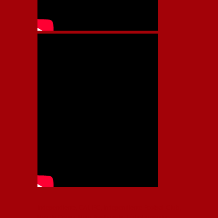
Independiente, CAI, IFC, Independiente Football Club,
Rey de Copas, Rojo, Avellaneda, Fútbol argentino,