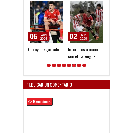
05
02
11
Aug
Aug
Jul
2026
2026
2026
Godoy desgarrado
Inferiores a mano
Inferiores: Jor
con el Tatengue
pareja ante Ri
PUBLICAR UN COMENTARIO
Emoticon