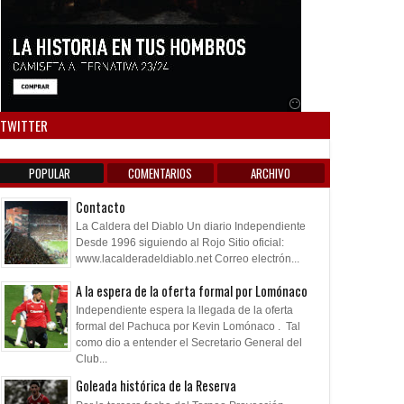
Anuncio SOICOS
TWITTER
POPULAR
COMENTARIOS
ARCHIVO
Contacto
La Caldera del Diablo Un diario Independiente
Desde 1996 siguiendo al Rojo Sitio oficial:
www.lacalderadeldiablo.net Correo electrón...
A la espera de la oferta formal por Lomónaco
Independiente espera la llegada de la oferta
formal del Pachuca por Kevin Lomónaco . Tal
como dio a entender el Secretario General del
Club...
Goleada histórica de la Reserva