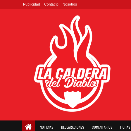
Publicidad
Contacto
Nosotros
NOTICIAS
DECLARACIONES
COMENTARIOS
FICHAS