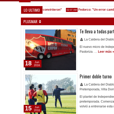
LO ULTIMO
nos equivocamos y ellos convirtieron”
Fedorco: "Un error cambia to
02:07 AM
PLUSMAR
Te lleva a todas par
La Caldera del Diab
El nuevo micro de Indepe
Pastoriza. …
Leer más 
18
Jun
2016
Primer doble turno
La Caldera del Diab
Pretemporada
,
Villa Dom
El plantel de Independien
pretemporada. Comenzand
volvió a entrenarse est
15
Jun
2016