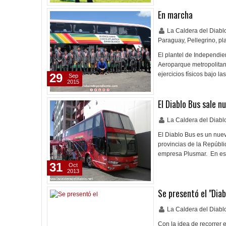
En marcha
La Caldera del Diab
Paraguay
,
Pellegrino
,
pl
El plantel de Independie
Aeroparque metropolitan
ejercicios físicos bajo 
29
Sep
2015
El Diablo Bus sale 
La Caldera del Diab
El Diablo Bus es un nuev
provincias de la Repúbli
empresa Plusmar. En est
31
Oct
2013
Se presentó el "Diab
La Caldera del Diab
Con la idea de recorrer 