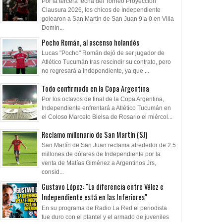
Por la tercera fecha del Torneo Proyección
Clausura 2026, los chicos de Independiente
golearon a San Martín de San Juan 9 a 0 en Villa
Domín...
Pocho Román, al ascenso holandés
Lucas "Pocho" Román dejó de ser jugador de
Atlético Tucumán tras rescindir su contrato, pero
no regresará a Independiente, ya que ...
Todo confirmado en la Copa Argentina
Por los octavos de final de la Copa Argentina,
Independiente enfrentará a Atlético Tucumán en
el Coloso Marcelo Bielsa de Rosario el miércol...
Reclamo millonario de San Martín (SJ)
San Martín de San Juan reclama alrededor de 2.5
millones de dólares de Independiente por la
venta de Matías Giménez a Argentinos Jrs,
consid...
Gustavo López: "La diferencia entre Vélez e
Independiente está en las Inferiores"
En su programa de Radio La Red el periodista
fue duro con el plantel y el armado de juveniles