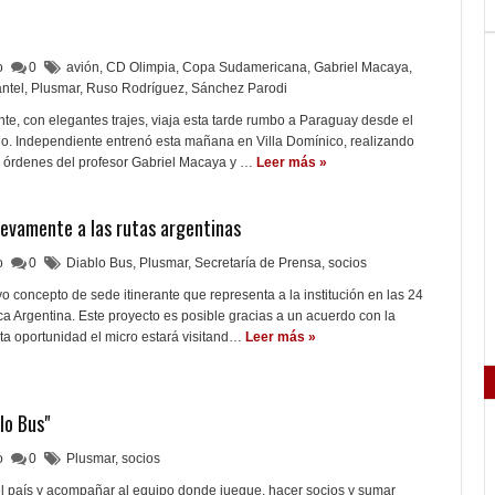
lo
0
avión
,
CD Olimpia
,
Copa Sudamericana
,
Gabriel Macaya
,
antel
,
Plusmar
,
Ruso Rodríguez
,
Sánchez Parodi
nte, con elegantes trajes, viaja esta tarde rumbo a Paraguay desde el
o. Independiente entrenó esta mañana en Villa Domínico, realizando
las órdenes del profesor Gabriel Macaya y …
Leer más »
nuevamente a las rutas argentinas
lo
0
Diablo Bus
,
Plusmar
,
Secretaría de Prensa
,
socios
o concepto de sede itinerante que representa a la institución en las 24
ca Argentina. Este proyecto es posible gracias a un acuerdo con la
a oportunidad el micro estará visitand…
Leer más »
lo Bus"
lo
0
Plusmar
,
socios
el país y acompañar al equipo donde juegue, hacer socios y sumar