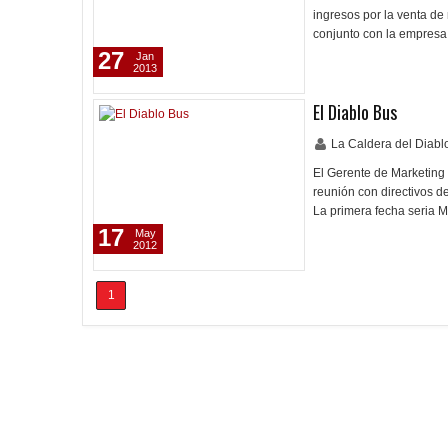
ingresos por la venta de
conjunto con la empresa
27
Jan
2013
El Diablo Bus
La Caldera del Diab
El Gerente de Marketing
reunión con directivos d
La primera fecha seria M
17
May
2012
1