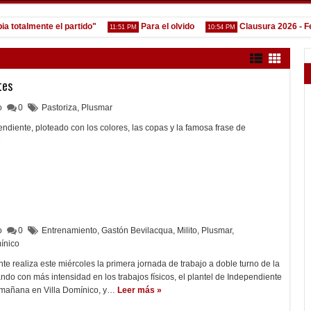
talmente el partido"
Para el olvido
Clausura 2026 - Fecha 
11:51 PM
10:54 PM
tes
lo
0
Pastoriza
,
Plusmar
ndiente, ploteado con los colores, las copas y la famosa frase de
»
lo
0
Entrenamiento
,
Gastón Bevilacqua
,
Milito
,
Plusmar
,
ínico
te realiza este miércoles la primera jornada de trabajo a doble turno de la
o con más intensidad en los trabajos físicos, el plantel de Independiente
a mañana en Villa Domínico, y…
Leer más »