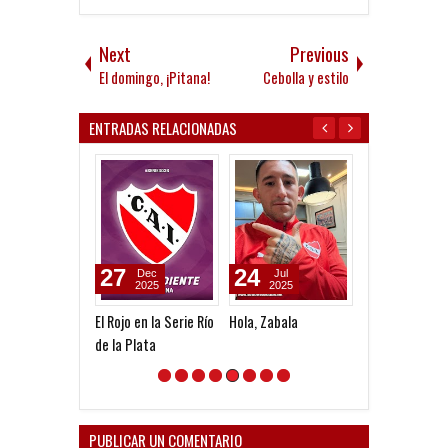
Next
Previous
El domingo, ¡Pitana!
Cebolla y estilo
ENTRADAS RELACIONADAS
27
24
28
Dec
Jul
Jul
2025
2025
2026
El Rojo en la Serie Río
Hola, Zabala
Facundo Parra
de la Plata
"Independient
un antes y un
después en mi 
PUBLICAR UN COMENTARIO