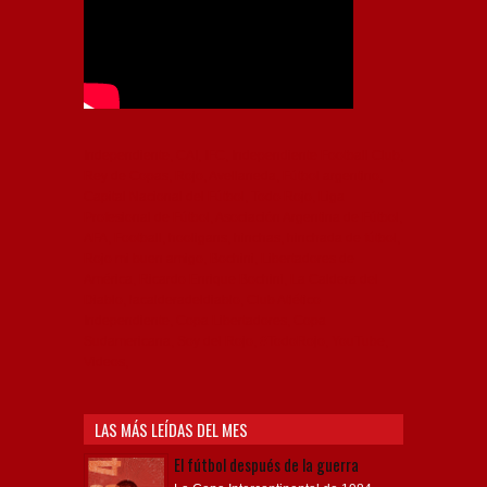
Independiente, CAI, IFC, Independiente Football Club,
Rey de Copas, Rojo, Avellaneda, Fútbol argentino,
Capital Nacional del Fútbol, Todo Rojo, Liga
Profesional de Fútbol, Asociación Argentina de Fútbol,
AFA, Football, hooligans, hinchas, hinchada de fútbol,
Rojo mi buen amigo, Bochini, Libertadores de
América, Ricardo Enrique Bochini, La Caldera del
Diablo, lacalderadeldiablo, Club Atlético
Independiente, Copa Libertadores, Copa
Sudamericana, Soy del Rojo, #TodoRojo, YouTube,
Videos,
LAS MÁS LEÍDAS DEL MES
El fútbol después de la guerra