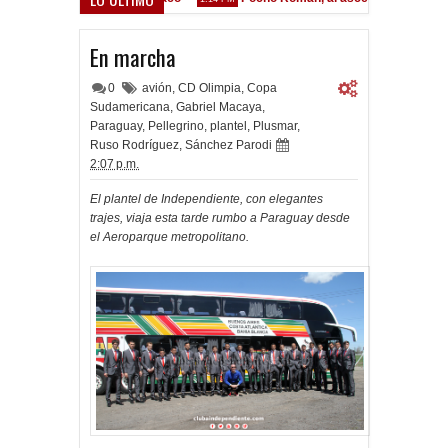
En marcha
0
avión
,
CD Olimpia
,
Copa
Sudamericana
,
Gabriel Macaya
,
Paraguay
,
Pellegrino
,
plantel
,
Plusmar
,
Ruso Rodríguez
,
Sánchez Parodi
2:07 p.m.
El plantel de Independiente, con elegantes
trajes, viaja esta tarde rumbo a Paraguay desde
el Aeroparque metropolitano.