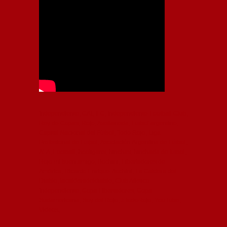
Independiente, CAI, IFC, Independiente Football Club,
Rey de Copas, Rojo, Avellaneda, Fútbol argentino,
Capital Nacional del Fútbol, Todo Rojo, Liga
Profesional de Fútbol, Asociación Argentina de Fútbol,
AFA, Football, hooligans, hinchas, hinchada de fútbol,
Rojo mi buen amigo, Bochini, Libertadores de
América, Ricardo Enrique Bochini, La Caldera del
Diablo, lacalderadeldiablo, Club Atlético
Independiente, Copa Libertadores, Copa
Sudamericana, Soy del Rojo, #TodoRojo, YouTube,
Videos,