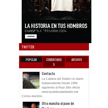
Anun
TWITTER
POPULAR
COMENTARIO
ARCHIVO
S
Contacto
La Caldera del Diablo Un diario
Independiente Desde 1996
siguiendo al Rojo Sitio oficial:
www.lacalderadeldiablo.net
Correo electrón...
Otra mancha al pase de