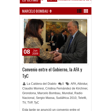
lez Sarsfield
MARCELO BOMBAU
08
Jun
2009
Convenio entre el Gobierno, la AFA y
TyC
La Caldera del Diablo
0
AFA
,
Albistur
,
Claudio Morresi
,
Cristina Fernández de Kirchner
,
Grondona
,
Marcelo Bombau
,
Mundial
,
Radio
Nacional
,
Sergio Massa
,
Sudáfrica 2010
,
Telefé
,
TV
,
TVP
,
TyC
Esta tarde se anunció un convenio entre el