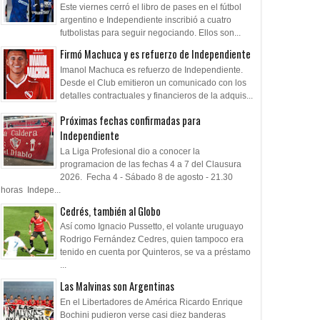
Este viernes cerró el libro de pases en el fútbol
argentino e Independiente inscribió a cuatro
futbolistas para seguir negociando. Ellos son...
Firmó Machuca y es refuerzo de Independiente
Imanol Machuca es refuerzo de Independiente.
Desde el Club emitieron un comunicado con los
detalles contractuales y financieros de la adquis...
Próximas fechas confirmadas para
Independiente
La Liga Profesional dio a conocer la
programacion de las fechas 4 a 7 del Clausura
2026. Fecha 4 - Sábado 8 de agosto - 21.30
horas Indepe...
Cedrés, también al Globo
Así como Ignacio Pussetto, el volante uruguayo
Rodrigo Fernández Cedres, quien tampoco era
tenido en cuenta por Quinteros, se va a préstamo
...
Las Malvinas son Argentinas
En el Libertadores de América Ricardo Enrique
Bochini pudieron verse casi diez banderas