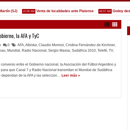
n (SJ)
Venta de localidades ante Platense
Godoy desgarr
10:58 AM
09:07 AM
bierno, la AFA y TyC
lo
0
AFA
,
Albistur
,
Claudio Morresi
,
Cristina Fernández de Kirchner
,
bau
,
Mundial
,
Radio Nacional
,
Sergio Massa
,
Sudáfrica 2010
,
Telefé
,
TV
,
 convenio entre el Gobierno nacional, la Asociación del Fútbol Argentino y
para que Canal 7 y Radio Nacional transmitan el Mundial de Sudáfrica
e dependan de la AFA y las seleccion…
Leer más »