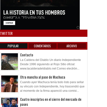
Anuncio SOICOS
TWITTER
POPULAR
COMENTARIOS
ARCHIVO
Contacto
La Caldera del Diablo Un diario Independiente
Desde 1996 siguiendo al Rojo Sitio oficial:
www.lacalderadeldiablo.net Correo electrón...
Otra mancha al pase de Machuca
Cuando ayer Machuca tenía todo listo para sellar
su vínculo con Independiente, hoy trascendió que
al momento de la firma apareció una comisi...
Cuatro inscriptos en el cierre del mercado de
pases