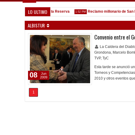
LO ULTIMO
Goleada histórica de la Reserva
Reclamo millonario de San Martí
3 PM
1:52 PM
ALBISTUR
Convenio entre el Go
La Caldera del Diab
Grondona
,
Marcelo Bom
TVP
,
TyC
Esta tarde se anunció un
Torneos y Competencias 
08
Jun
2009
2010 y otros eventos qu
1