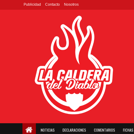
Publicidad
Contacto
Nosotros
NOTICIAS
DECLARACIONES
COMENTARIOS
FICHAS