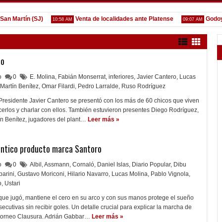
Martín (SJ)
Venta de localidades ante Platense
Godoy des
10:58 AM
09:07 AM
lo
lo
0
E. Molina
,
Fabián Monserrat
,
inferiores
,
Javier Cantero
,
Lucas
Martín Benítez
,
Omar Filardi
,
Pedro Larralde
,
Ruso Rodríguez
l Presidente Javier Cantero se presentó con los más de 60 chicos que viven
erlos y charlar con ellos. También estuvieron presentes Diego Rodríguez,
n Benítez, jugadores del plant…
Leer más »
éntico producto marca Santoro
lo
0
Albil
,
Assmann
,
Cornaló
,
Daniel Islas
,
Diario Popular
,
Dibu
arini
,
Gustavo Moriconi
,
Hilario Navarro
,
Lucas Molina
,
Pablo Vignola
,
o
,
Ustari
que jugó, mantiene el cero en su arco y con sus manos protege el sueño
ecutivas sin recibir goles. Un detalle crucial para explicar la marcha de
l torneo Clausura. Adrián Gabbar…
Leer más »