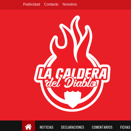
Publicidad
Contacto
Nosotros
NOTICIAS
DECLARACIONES
COMENTARIOS
FICHAS