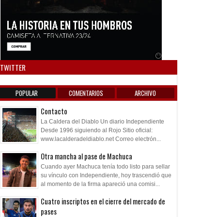
Anuncio SOICOS
TWITTER
POPULAR
COMENTARIOS
ARCHIVO
Contacto
La Caldera del Diablo Un diario Independiente
Desde 1996 siguiendo al Rojo Sitio oficial:
www.lacalderadeldiablo.net Correo electrón...
Otra mancha al pase de Machuca
Cuando ayer Machuca tenía todo listo para sellar
su vínculo con Independiente, hoy trascendió que
al momento de la firma apareció una comisi...
Cuatro inscriptos en el cierre del mercado de
pases