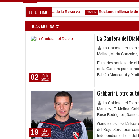
LO ULTIMO
Goleada histórica de la Reserva
Reclamo millonario de San 
5:13 PM
1:52 PM
LUCAS MOLINA
La Cantera del Diab
La Caldera del Diab
Molina
,
Marta González
,
El martes por la tarde e
en la Cantera para conoc
Fabián Monserrat y Martí
02
Feb
2012
Gabbarini, otro aut
La Caldera del Diab
Martínez
,
E. Molina
,
Gabb
Ruso Rodríguez
,
Santor
Ganó todos los clásicos 
del Rojo. Seis horas cons
19
Mar
2010
Independiente, líder de