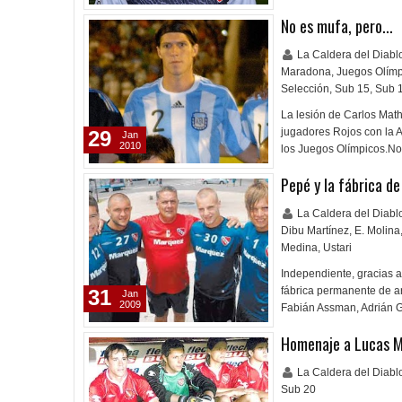
No es mufa, pero...
La Caldera del Diab
Maradona
,
Juegos Olímp
Selección
,
Sub 15
,
Sub 
La lesión de Carlos Math
jugadores Rojos con la A
29
Jan
2010
los Juegos Olímpicos.N
Pepé y la fábrica d
La Caldera del Diab
Dibu Martínez
,
E. Molina
Medina
,
Ustari
Independiente, gracias a
fábrica permanente de a
31
Jan
2009
Fabián Assman, Adrián 
Homenaje a Lucas M
La Caldera del Diab
Sub 20