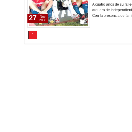
A cuatro años de su fall
arquero de Independient
Con la presencia de fami
27
Nov
2008
1