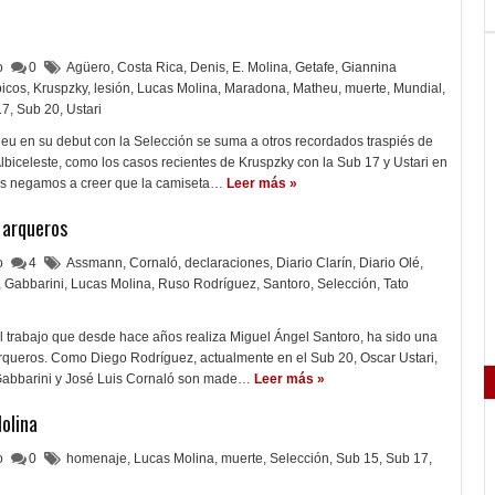
lo
0
Agüero
,
Costa Rica
,
Denis
,
E. Molina
,
Getafe
,
Giannina
icos
,
Kruspzky
,
lesión
,
Lucas Molina
,
Maradona
,
Matheu
,
muerte
,
Mundial
,
17
,
Sub 20
,
Ustari
eu en su debut con la Selección se suma a otros recordados traspiés de
lbiceleste, como los casos recientes de Kruspzky con la Sub 17 y Ustari en
os negamos a creer que la camiseta…
Leer más »
e arqueros
lo
4
Assmann
,
Cornaló
,
declaraciones
,
Diario Clarín
,
Diario Olé
,
,
Gabbarini
,
Lucas Molina
,
Ruso Rodríguez
,
Santoro
,
Selección
,
Tato
l trabajo que desde hace años realiza Miguel Ángel Santoro, ha sido una
rqueros. Como Diego Rodríguez, actualmente en el Sub 20, Oscar Ustari,
Gabbarini y José Luis Cornaló son made…
Leer más »
olina
lo
0
homenaje
,
Lucas Molina
,
muerte
,
Selección
,
Sub 15
,
Sub 17
,