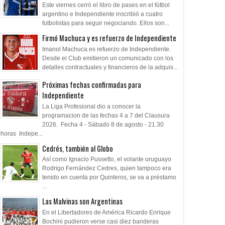
Este viernes cerró el libro de pases en el fútbol
argentino e Independiente inscribió a cuatro
futbolistas para seguir negociando. Ellos son...
Firmó Machuca y es refuerzo de Independiente
Imanol Machuca es refuerzo de Independiente.
Desde el Club emitieron un comunicado con los
detalles contractuales y financieros de la adquis...
Próximas fechas confirmadas para
Independiente
La Liga Profesional dio a conocer la
programacion de las fechas 4 a 7 del Clausura
2026. Fecha 4 - Sábado 8 de agosto - 21.30
horas Indepe...
Cedrés, también al Globo
Así como Ignacio Pussetto, el volante uruguayo
Rodrigo Fernández Cedres, quien tampoco era
tenido en cuenta por Quinteros, se va a préstamo
...
Las Malvinas son Argentinas
En el Libertadores de América Ricardo Enrique
Bochini pudieron verse casi diez banderas