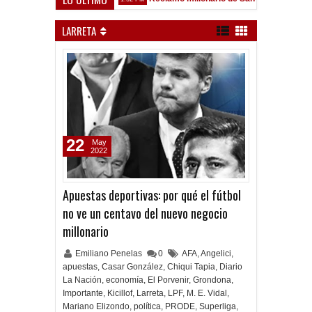
 Sarsfield
LARRETA
22
May
2022
Apuestas deportivas: por qué el fútbol
no ve un centavo del nuevo negocio
millonario
Emiliano Penelas
0
AFA
,
Angelici
,
apuestas
,
Casar González
,
Chiqui Tapia
,
Diario
La Nación
,
economía
,
El Porvenir
,
Grondona
,
Importante
,
Kicillof
,
Larreta
,
LPF
,
M. E. Vidal
,
Mariano Elizondo
,
política
,
PRODE
,
Superliga
,