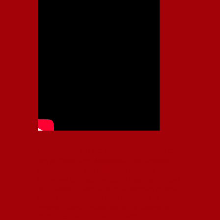
Independiente, CAI, IFC, Independiente Football Club,
Rey de Copas, Rojo, Avellaneda, Fútbol argentino,
Capital Nacional del Fútbol, Todo Rojo, Liga
Profesional de Fútbol, Asociación Argentina de Fútbol,
AFA, Football, hooligans, hinchas, hinchada de fútbol,
Rojo mi buen amigo, Bochini, Libertadores de
América, Ricardo Enrique Bochini, La Caldera del
Diablo, lacalderadeldiablo, Club Atlético