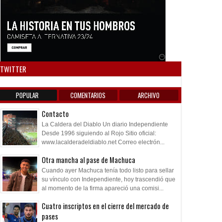
Anuncio SOICOS
TWITTER
POPULAR
COMENTARIOS
ARCHIVO
Contacto
La Caldera del Diablo Un diario Independiente
Desde 1996 siguiendo al Rojo Sitio oficial:
www.lacalderadeldiablo.net Correo electrón...
Otra mancha al pase de Machuca
Cuando ayer Machuca tenía todo listo para sellar
su vínculo con Independiente, hoy trascendió que
al momento de la firma apareció una comisi...
Cuatro inscriptos en el cierre del mercado de
pases