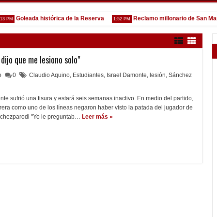
Goleada histórica de la Reserva
Reclamo millonario de San Martín (
1:52 PM
dijo que me lesiono solo"
lo
0
Claudio Aquino
,
Estudiantes
,
Israel Damonte
,
lesión
,
Sánchez
te sufrió una fisura y estará seis semanas inactivo. En medio del partido,
errera como uno de los líneas negaron haber visto la patada del jugador de
nchezparodi "Yo le preguntab…
Leer más »