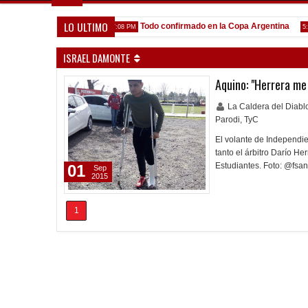
LO ULTIMO
e venga gente nueva"
Todo confirmado en la Copa Argentina
7:08 PM
5:13 PM
ISRAEL DAMONTE
Aquino: "Herrera me 
La Caldera del Diab
Parodi
,
TyC
El volante de Independien
tanto el árbitro Darío H
Estudiantes. Foto: @fsa
01
Sep
2015
1