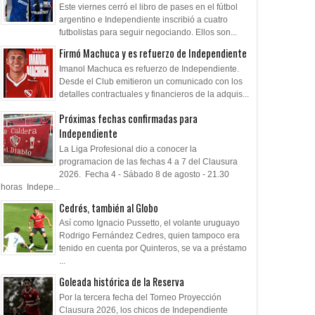
Este viernes cerró el libro de pases en el fútbol
argentino e Independiente inscribió a cuatro
futbolistas para seguir negociando. Ellos son...
Firmó Machuca y es refuerzo de Independiente
Imanol Machuca es refuerzo de Independiente.
Desde el Club emitieron un comunicado con los
detalles contractuales y financieros de la adquis...
Próximas fechas confirmadas para
Independiente
La Liga Profesional dio a conocer la
programacion de las fechas 4 a 7 del Clausura
2026. Fecha 4 - Sábado 8 de agosto - 21.30
horas Indepe...
Cedrés, también al Globo
Así como Ignacio Pussetto, el volante uruguayo
Rodrigo Fernández Cedres, quien tampoco era
tenido en cuenta por Quinteros, se va a préstamo
...
Goleada histórica de la Reserva
Por la tercera fecha del Torneo Proyección
Clausura 2026, los chicos de Independiente