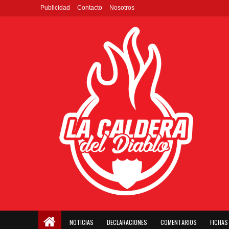
Publicidad
Contacto
Nosotros
NOTICIAS
DECLARACIONES
COMENTARIOS
FICHAS