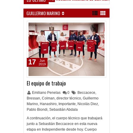
field
GUILLERMO MARINO
17
Jun
2019
El equipo de trabajo
Emiliano Penelas
0
Beccacece
,
Bressan
,
Colman
,
director técnico
,
Guillermo
Marino
,
Hanashiro
,
Importante
,
Nicolás Diez
,
Pablo Biondi
,
Sebastián Abdala
A continuación, el cuerpo técnico que trabajará
junto a Sebastián Beccacece en esta nueva
etapa en Independiente desde hoy. Cuerpo