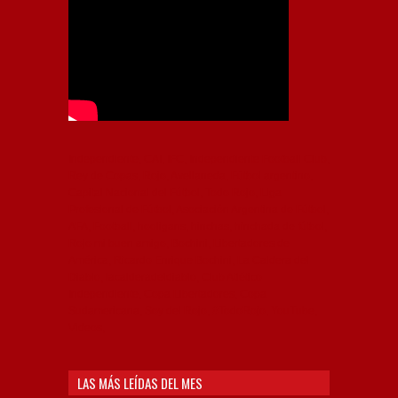
Independiente, CAI, IFC, Independiente Football Club,
Rey de Copas, Rojo, Avellaneda, Fútbol argentino,
Capital Nacional del Fútbol, Todo Rojo, Liga
Profesional de Fútbol, Asociación Argentina de Fútbol,
AFA, Football, hooligans, hinchas, hinchada de fútbol,
Rojo mi buen amigo, Bochini, Libertadores de
América, Ricardo Enrique Bochini, La Caldera del
Diablo, lacalderadeldiablo, Club Atlético
Independiente, Copa Libertadores, Copa
Sudamericana, Soy del Rojo, #TodoRojo, YouTube,
Videos,
LAS MÁS LEÍDAS DEL MES