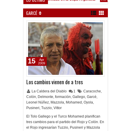
Frenó en Liniers
:39 PM
GARCÉ
15
Apr
2009
Los cambios vienen de a tres
La Caldera del Diablo
1
Caracoche
,
Colón
,
Delmonte
,
formación
,
Gallego
,
Garcé
,
Leonel Núñez
,
Mazzola
,
Mohamed
,
Oyola
,
Pusineri
,
Tuzzio
,
Vittor
El Tolo Gallego y el Turco Mohamed planifican
tres cambios para el partido del Rojo y Colón. En
el Rojo ingresarían Tuzzio, Pusineri y Mazzola