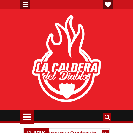
LO ULTIMO
eva"
Todo confirmado en la Copa Argentina
Goleada históri
7:08 PM
5:13 PM