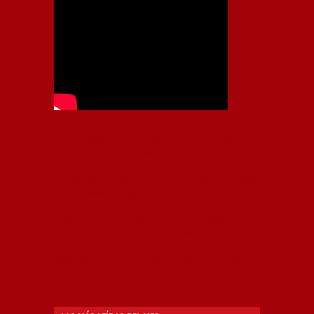
Independiente, CAI, IFC, Independiente Football Club,
Rey de Copas, Rojo, Avellaneda, Fútbol argentino,
Capital Nacional del Fútbol, Todo Rojo, Liga
Profesional de Fútbol, Asociación Argentina de Fútbol,
AFA, Football, hooligans, hinchas, hinchada de fútbol,
Rojo mi buen amigo, Bochini, Libertadores de
América, Ricardo Enrique Bochini, La Caldera del
Diablo, lacalderadeldiablo, Club Atlético
Independiente, Copa Libertadores, Copa
Sudamericana, Soy del Rojo, #TodoRojo, YouTube,
Videos,