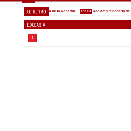
LO ULTIMO
Goleada histórica de la Reserva
Reclamo millonario de San M
5:13 PM
1:52 PM
E.DUDAR
1