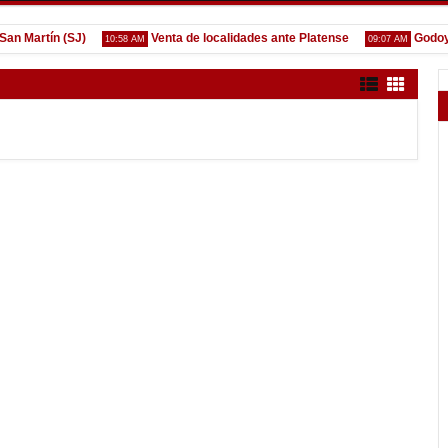
artín (SJ)
Venta de localidades ante Platense
Godoy des
10:58 AM
09:07 AM