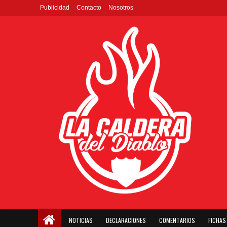
Publicidad
Contacto
Nosotros
NOTICIAS
DECLARACIONES
COMENTARIOS
FICHAS