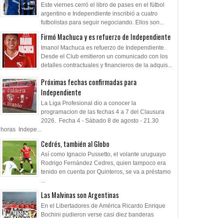
Este viernes cerró el libro de pases en el fútbol
argentino e Independiente inscribió a cuatro
futbolistas para seguir negociando. Ellos son...
Firmó Machuca y es refuerzo de Independiente
Imanol Machuca es refuerzo de Independiente.
Desde el Club emitieron un comunicado con los
detalles contractuales y financieros de la adquis...
Próximas fechas confirmadas para
Independiente
La Liga Profesional dio a conocer la
programacion de las fechas 4 a 7 del Clausura
2026. Fecha 4 - Sábado 8 de agosto - 21.30
horas Indepe...
Cedrés, también al Globo
Así como Ignacio Pussetto, el volante uruguayo
Rodrigo Fernández Cedres, quien tampoco era
tenido en cuenta por Quinteros, se va a préstamo
...
Las Malvinas son Argentinas
En el Libertadores de América Ricardo Enrique
Bochini pudieron verse casi diez banderas