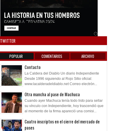
Anuncio SOICOS
TWITTER
POPULAR
COMENTARIOS
ARCHIVO
Contacto
La Caldera del Diablo Un diario Independiente
Desde 1996 siguiendo al Rojo Sitio oficial:
www.lacalderadeldiablo.net Correo electrón...
Otra mancha al pase de Machuca
Cuando ayer Machuca tenía todo listo para sellar
su vínculo con Independiente, hoy trascendió que
al momento de la firma apareció una comisi...
Cuatro inscriptos en el cierre del mercado de
pases