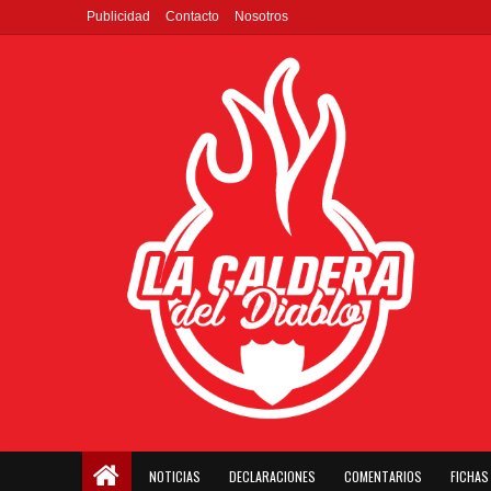
Publicidad
Contacto
Nosotros
NOTICIAS
DECLARACIONES
COMENTARIOS
FICHAS