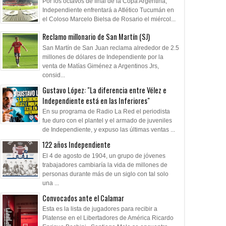
Por los octavos de final de la Copa Argentina,
Independiente enfrentará a Atlético Tucumán en
el Coloso Marcelo Bielsa de Rosario el miércol...
Reclamo millonario de San Martín (SJ)
San Martín de San Juan reclama alrededor de 2.5
millones de dólares de Independiente por la
venta de Matías Giménez a Argentinos Jrs,
consid...
Gustavo López: "La diferencia entre Vélez e
Independiente está en las Inferiores"
En su programa de Radio La Red el periodista
fue duro con el plantel y el armado de juveniles
de Independiente, y expuso las últimas ventas ...
122 años Independiente
El 4 de agosto de 1904, un grupo de jóvenes
trabajadores cambiaría la vida de millones de
personas durante más de un siglo con tal solo
una ...
Convocados ante el Calamar
Esta es la lista de jugadores para recibir a
Platense en el Libertadores de América Ricardo