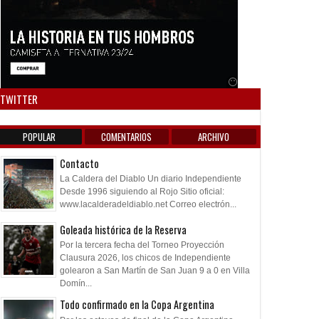
Anuncio SOICOS
TWITTER
POPULAR
COMENTARIOS
ARCHIVO
Contacto
La Caldera del Diablo Un diario Independiente
Desde 1996 siguiendo al Rojo Sitio oficial:
www.lacalderadeldiablo.net Correo electrón...
Goleada histórica de la Reserva
Por la tercera fecha del Torneo Proyección
Clausura 2026, los chicos de Independiente
golearon a San Martín de San Juan 9 a 0 en Villa
Domín...
Todo confirmado en la Copa Argentina