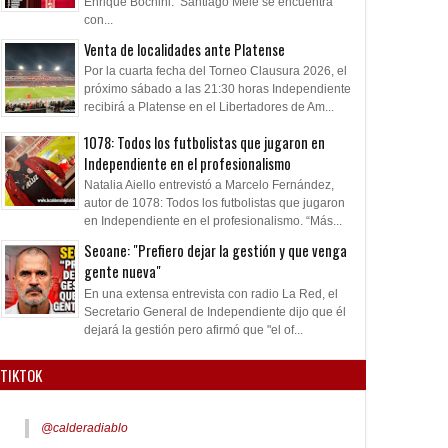
Enrique Bochini. Santiago Mele se encuentra
con...
Venta de localidades ante Platense
Por la cuarta fecha del Torneo Clausura 2026, el
próximo sábado a las 21:30 horas Independiente
recibirá a Platense en el Libertadores de Am...
1078: Todos los futbolistas que jugaron en
Independiente en el profesionalismo
Natalia Aiello entrevistó a Marcelo Fernández,
autor de 1078: Todos los futbolistas que jugaron
en Independiente en el profesionalismo. “Más...
Seoane: "Prefiero dejar la gestión y que venga
gente nueva"
En una extensa entrevista con radio La Red, el
Secretario General de Independiente dijo que él
dejará la gestión pero afirmó que "el of...
TIKTOK
@calderadiablo