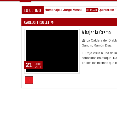
LO ULTIMO
ndependiente"
Homenaje a Jorge Messi
Quinteros: "Tuvi
11:47 AM
02:15 AM
CARLOS TRULLET
A bajar la Crema
La Caldera del Diab
Gandín
,
Ramón Díaz
El Rojo visita a una de 
conocidos en ataque. R
Trullet, los mismos que
21
Sep
2011
1