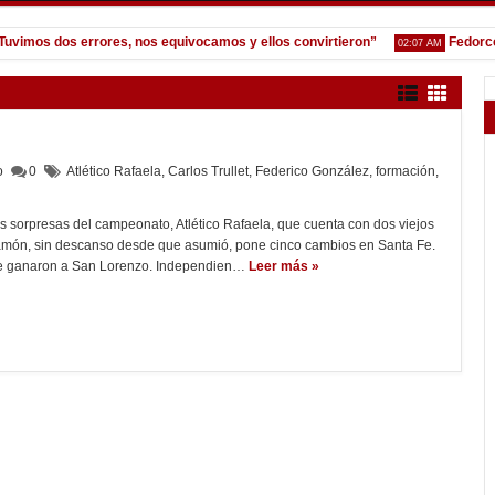
mos dos errores, nos equivocamos y ellos convirtieron”
Fedorco: "Un
02:07 AM
lo
0
Atlético Rafaela
,
Carlos Trullet
,
Federico González
,
formación
,
las sorpresas del campeonato, Atlético Rafaela, que cuenta con dos viejos
amón, sin descanso desde que asumió, pone cinco cambios en Santa Fe.
 le ganaron a San Lorenzo. Independien…
Leer más »