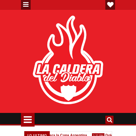
LO ULTIMO
Venta de localidades para la Copa Argentina
Dolor por Jorge Messi
2:32 PM