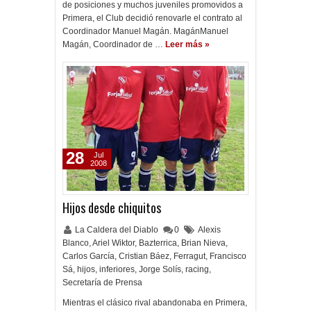
de posiciones y muchos juveniles promovidos a
Primera, el Club decidió renovarle el contrato al
Coordinador Manuel Magán. MagánManuel
Magán, Coordinador de …
Leer más »
28
Jul
2008
Hijos desde chiquitos
La Caldera del Diablo
0
Alexis
Blanco
,
Ariel Wiktor
,
Bazterrica
,
Brian Nieva
,
Carlos García
,
Cristian Báez
,
Ferragut
,
Francisco
Sá
,
hijos
,
inferiores
,
Jorge Solís
,
racing
,
Secretaría de Prensa
Mientras el clásico rival abandonaba en Primera,