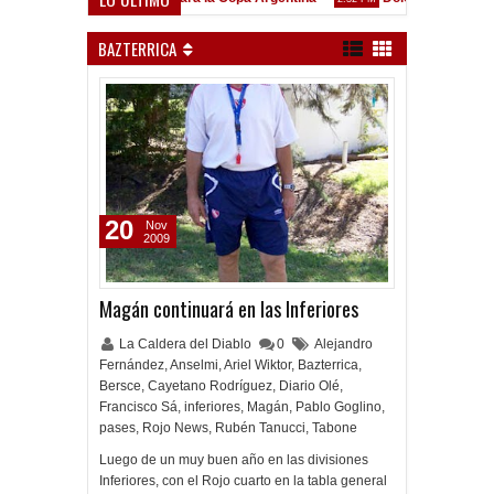
Goleada histórica de la Reserva
BAZTERRICA
20
Nov
2009
Magán continuará en las Inferiores
La Caldera del Diablo
0
Alejandro
Fernández
,
Anselmi
,
Ariel Wiktor
,
Bazterrica
,
Bersce
,
Cayetano Rodríguez
,
Diario Olé
,
Francisco Sá
,
inferiores
,
Magán
,
Pablo Goglino
,
pases
,
Rojo News
,
Rubén Tanucci
,
Tabone
Luego de un muy buen año en las divisiones
Inferiores, con el Rojo cuarto en la tabla general