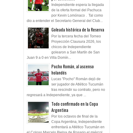
Independiente espera la llegada
de la oferta formal del Pachuca
por Kevin Lomónaco . Tal como
dio a entender el Secretario General del Club...
Goleada histórica de la Reserva
Por la tercera fecha del Torneo
Proyección Clausura 2026, los
chicos de Independiente
golearon a San Martín de San
Juan 9 a 0 en Villa Domín...
Pocho Román, al ascenso
holandés
Lucas "Pocho" Román dejó de
ser jugador de Atlético Tucumán
tras rescindir su contrato, pero no
regresará a Independiente, ya que ...
Todo confirmado en la Copa
Argentina
Por los octavos de final de la
Copa Argentina, Independiente
enfrentará a Atlético Tucumán en
el Coloso Marcelo Bielsa de Rosario el miércol...