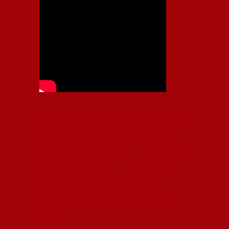
Independiente, CAI, IFC, Independiente Football Club,
Rey de Copas, Rojo, Avellaneda, Fútbol argentino,
Capital Nacional del Fútbol, Todo Rojo, Liga
Profesional de Fútbol, Asociación Argentina de Fútbol,
AFA, Football, hooligans, hinchas, hinchada de fútbol,
Rojo mi buen amigo, Bochini, Libertadores de
América, Ricardo Enrique Bochini, La Caldera del
Diablo, lacalderadeldiablo, Club Atlético
Independiente, Copa Libertadores, Copa
Sudamericana, Soy del Rojo, #TodoRojo, YouTube,
Videos,