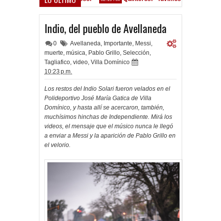
Convocados ante el Calamar
A la espera de la oferta formal por L
1:31 PM
Indio, del pueblo de Avellaneda
0
Avellaneda
,
Importante
,
Messi
,
muerte
,
música
,
Pablo Grillo
,
Selección
,
Tagliafico
,
video
,
Villa Domínico
10:23 p.m.
Los restos del Indio Solari fueron velados en el
Polideportivo José María Gatica de Villa
Domínico, y hasta allí se acercaron, también,
muchísimos hinchas de Independiente. Mirá los
videos, el mensaje que el músico nunca le llegó
a enviar a Messi y la aparición de Pablo Grillo en
el velorio.