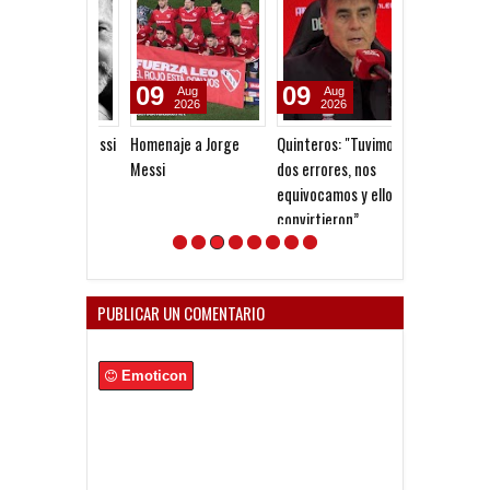
09
09
09
Aug
Aug
Aug
2026
2026
2026
Homenaje a Jorge
Quinteros: "Tuvimos
Fedorco: "Un e
Messi
dos errores, nos
cambia totalm
equivocamos y ellos
partido"
convirtieron”
PUBLICAR UN COMENTARIO
Emoticon