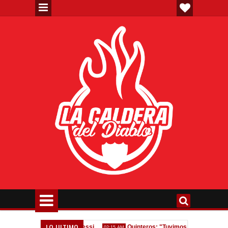
LO ULTIMO
Homenaje a Jorge Messi
Quinteros: "Tuvimos dos errores, nos equ
02:15 AM