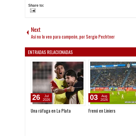
Share to:
Next
Así no lo veo para campeón, por Sergio Pechtner
ENTRADAS RELACIONADAS
26
03
Jul
Aug
2026
2026
Una ráfaga en La Plata
Frenó en Liniers