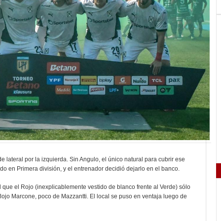
lateral por la izquierda. Sin Angulo, el único natural para cubrir ese
ido en Primera división, y el entrenador decidió dejarlo en el banco.
 que el Rojo (inexplicablemente vestido de blanco frente al Verde) sólo
 flojo Marcone, poco de Mazzantti. El local se puso en ventaja luego de