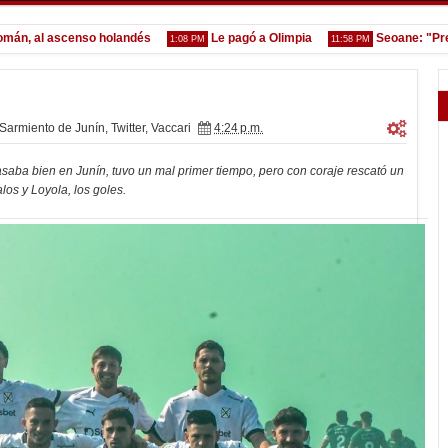
al ascenso holandés
Le pagó a Olimpia
Seoane: "Prefiero
1:08 PM
11:58 PM
Sarmiento de Junín
,
Twitter
,
Vaccari
4:24 p.m.
asaba bien en Junín, tuvo un mal primer tiempo, pero con coraje rescató un
los y Loyola, los goles.