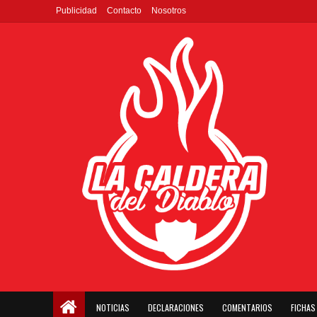
Publicidad
Contacto
Nosotros
NOTICIAS
DECLARACIONES
COMENTARIOS
FICHAS