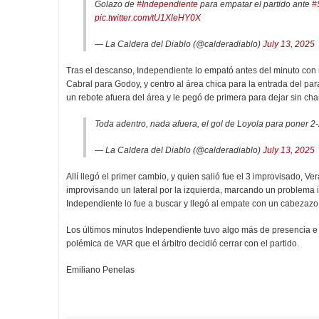
Golazo de
#Independiente
para empatar el partido ante
#
pic.twitter.com/tU1XleHY0X
— La Caldera del Diablo (@calderadiablo)
July 13, 2025
Tras el descanso, Independiente lo empató antes del minuto con 
Cabral para Godoy, y centro al área chica para la entrada del p
un rebote afuera del área y le pegó de primera para dejar sin ch
Toda adentro, nada afuera, el gol de Loyola para poner 2
— La Caldera del Diablo (@calderadiablo)
July 13, 2025
Allí llegó el primer cambio, y quien salió fue el 3 improvisado, Ve
improvisando un lateral por la izquierda, marcando un problema
Independiente lo fue a buscar y llegó al empate con un cabezaz
Los últimos minutos Independiente tuvo algo más de presencia e i
polémica de VAR que el árbitro decidió cerrar con el partido.
Emiliano Penelas