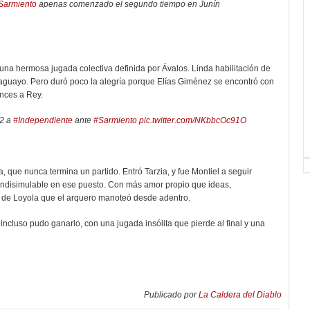
Sarmiento
apenas comenzado el segundo tiempo en Junín
una hermosa jugada colectiva definida por Ávalos. Linda habilitación de
araguayo. Pero duró poco la alegría porque Elías Giménez se encontró con
ances a Rey.
-2 a
#Independiente
ante
#Sarmiento
pic.twitter.com/NKbbcOc91O
ra, que nunca termina un partido. Entró Tarzia, y fue Montiel a seguir
 indisimulable en ese puesto. Con más amor propio que ideas,
o de Loyola que el arquero manoteó desde adentro.
ncluso pudo ganarlo, con una jugada insólita que pierde al final y una
Publicado por
La Caldera del Diablo