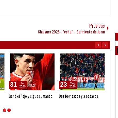
Previous
Clausura 2025 - Fecha 1 - Sarmiento de Junín
31
23
12
Jul
May
2026
2026
Ganó el Rojo y sigue sumando
Dos bombazos y a octavos
Un sem