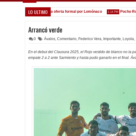
LO ULTIMO
A la espera de la oferta formal por Lomónaco
Pocho Román, 
1:31 PM
1:14 PM
Arrancó verde
0
Ávalos
,
Comentario
,
Federico Vera
,
Importante
,
Loyola
,
En el debut del Clausura 2025, el Rojo vestido de blanco no la p
empate 2 a 2 ante Sarmiento y hasta pudo ganarlo en el final. Áva