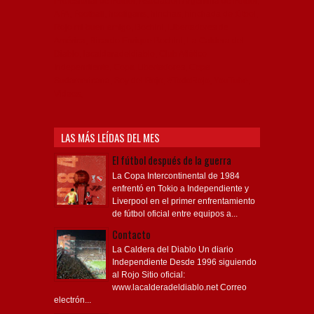
Profesional de Fútbol, Asociación Argentina de Fútbol,
AFA, Football, hooligans, hinchas, hinchada de fútbol,
Rojo mi buen amigo, Bochini, Libertadores de
América, Ricardo Enrique Bochini, La Caldera del
Diablo, lacalderadeldiablo, Club Atlético
Independiente, Copa Libertadores, Copa
Sudamericana, Soy del Rojo, #TodoRojo, YouTube,
Videos,
LAS MÁS LEÍDAS DEL MES
El fútbol después de la guerra
La Copa Intercontinental de 1984
enfrentó en Tokio a Independiente y
Liverpool en el primer enfrentamiento
de fútbol oficial entre equipos a...
Contacto
La Caldera del Diablo Un diario
Independiente Desde 1996 siguiendo
al Rojo Sitio oficial:
www.lacalderadeldiablo.net Correo
electrón...