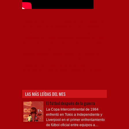
Independiente, CAI, IFC, Independiente Football Club,
Rey de Copas, Rojo, Avellaneda, Fútbol argentino,
Capital Nacional del Fútbol, Todo Rojo, Liga
Profesional de Fútbol, Asociación Argentina de Fútbol,
AFA, Football, hooligans, hinchas, hinchada de fútbol,
Rojo mi buen amigo, Bochini, Libertadores de
América, Ricardo Enrique Bochini, La Caldera del
Diablo, lacalderadeldiablo, Club Atlético
Independiente, Copa Libertadores, Copa
Sudamericana, Soy del Rojo, #TodoRojo, YouTube,
Videos,
LAS MÁS LEÍDAS DEL MES
El fútbol después de la guerra
La Copa Intercontinental de 1984
enfrentó en Tokio a Independiente y
Liverpool en el primer enfrentamiento
de fútbol oficial entre equipos a...