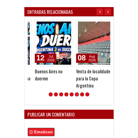
ENTRADAS RELACIONADAS
12
08
08
Jul
Aug
Aug
2026
2026
2026
Buenos Aires no
Venta de localidades
Dolor por Jorg
duerme
para la Copa
Argentina
PUBLICAR UN COMENTARIO
Emoticon