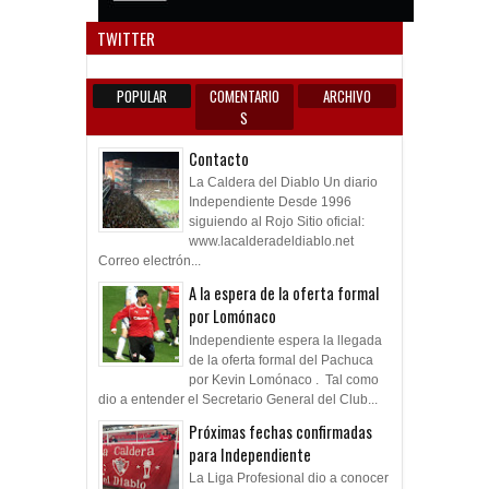
Anun
TWITTER
POPULAR
COMENTARIO
ARCHIVO
S
Contacto
La Caldera del Diablo Un diario
Independiente Desde 1996
siguiendo al Rojo Sitio oficial:
www.lacalderadeldiablo.net
Correo electrón...
A la espera de la oferta formal
por Lomónaco
Independiente espera la llegada
de la oferta formal del Pachuca
por Kevin Lomónaco . Tal como
dio a entender el Secretario General del Club...
Próximas fechas confirmadas
para Independiente
La Liga Profesional dio a conocer