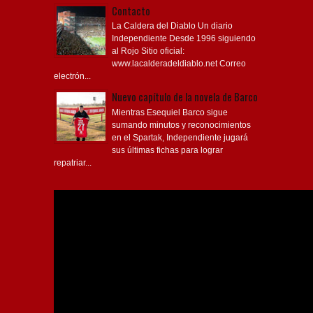
Contacto
La Caldera del Diablo Un diario
Independiente Desde 1996 siguiendo
al Rojo Sitio oficial:
www.lacalderadeldiablo.net Correo
electrón...
Nuevo capítulo de la novela de Barco
Mientras Esequiel Barco sigue
sumando minutos y reconocimientos
en el Spartak, Independiente jugará
sus últimas fichas para lograr
repatriar...