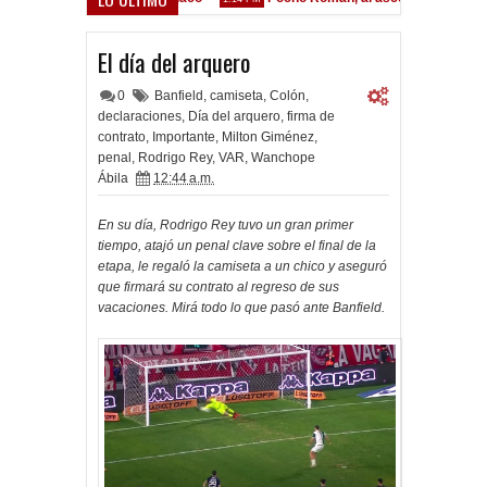
El día del arquero
0
Banfield
,
camiseta
,
Colón
,
declaraciones
,
Día del arquero
,
firma de
contrato
,
Importante
,
Milton Giménez
,
penal
,
Rodrigo Rey
,
VAR
,
Wanchope
Ábila
12:44 a.m.
En su día, Rodrigo Rey tuvo un gran primer
tiempo, atajó un penal clave sobre el final de la
etapa, le regaló la camiseta a un chico y aseguró
que firmará su contrato al regreso de sus
vacaciones. Mirá todo lo que pasó ante Banfield.