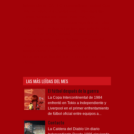
Independiente, CAI, IFC, Independiente Football Club,
Rey de Copas, Rojo, Avellaneda, Fútbol argentino,
Capital Nacional del Fútbol, Todo Rojo, Liga
Profesional de Fútbol, Asociación Argentina de Fútbol,
AFA, Football, hooligans, hinchas, hinchada de fútbol,
Rojo mi buen amigo, Bochini, Libertadores de
América, Ricardo Enrique Bochini, La Caldera del
Diablo, lacalderadeldiablo, Club Atlético
Independiente, Copa Libertadores, Copa
Sudamericana, Soy del Rojo, #TodoRojo, YouTube,
Videos,
LAS MÁS LEÍDAS DEL MES
El fútbol después de la guerra
La Copa Intercontinental de 1984
enfrentó en Tokio a Independiente y
Liverpool en el primer enfrentamiento
de fútbol oficial entre equipos a...
Contacto
La Caldera del Diablo Un diario