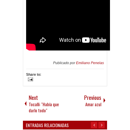
Publicado por
Emiliano Penelas
Share to:
Next
Previous
Tocalli: "Había que
Amar azul
darlo todo"
ENTRADAS RELACIONADAS