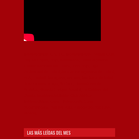
Independiente, CAI, IFC, Independiente Football Club,
Rey de Copas, Rojo, Avellaneda, Fútbol argentino,
Capital Nacional del Fútbol, Todo Rojo, Liga
Profesional de Fútbol, Asociación Argentina de Fútbol,
AFA, Football, hooligans, hinchas, hinchada de fútbol,
Rojo mi buen amigo, Bochini, Libertadores de
América, Ricardo Enrique Bochini, La Caldera del
Diablo, lacalderadeldiablo, Club Atlético
Independiente, Copa Libertadores, Copa
Sudamericana, Soy del Rojo, #TodoRojo, YouTube,
Videos,
LAS MÁS LEÍDAS DEL MES