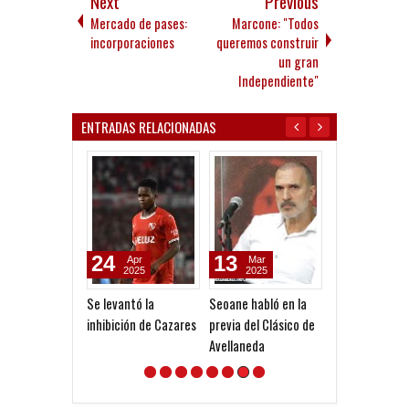
Next
Previous
Mercado de pases:
Marcone: "Todos
incorporaciones
queremos construir
un gran
Independiente"
ENTRADAS RELACIONADAS
24
13
23
Apr
Mar
Jul
2025
2025
2026
Se levantó la
Seoane habló en la
Último ensayo
inhibición de Cazares
previa del Clásico de
Laferrere
Avellaneda