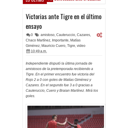
Victorias ante Tigre en el último
ensayo
0
amistoso
,
Cauteruccio
,
Cazares
,
Chaco Martínez
,
Importante
,
Matías
Giménez
,
Mauricio Cuero
,
Tigre
,
video
10:49 a.m.
Independiente disputó la última jornada de
amistosos de la pretemporada recibiendo a
Tigre. En el primer encuentro fue victoria del
Rojo 2 a 0 con goles de Matías Giménez y
Cazares. En el segundo fue 3 a 0 gracias a
Cauteruccio, Cuero y Braian Martínez. Mirá los
goles.