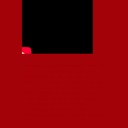
Independiente, CAI, IFC, Independiente Football Club,
Rey de Copas, Rojo, Avellaneda, Fútbol argentino,
Capital Nacional del Fútbol, Todo Rojo, Liga
Profesional de Fútbol, Asociación Argentina de Fútbol,
AFA, Football, hooligans, hinchas, hinchada de fútbol,
Rojo mi buen amigo, Bochini, Libertadores de
América, Ricardo Enrique Bochini, La Caldera del
Diablo, lacalderadeldiablo, Club Atlético
Independiente, Copa Libertadores, Copa
Sudamericana, Soy del Rojo, #TodoRojo, YouTube,
Videos,