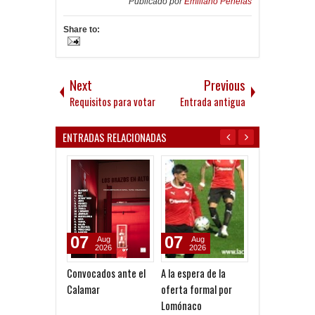
Publicado por
Emiliano Penelas
Share to:
Next
Previous
Requisitos para votar
Entrada antigua
ENTRADAS RELACIONADAS
07
07
03
Aug
Aug
Aug
2026
2026
2026
Convocados ante el
A la espera de la
Derrota de Las
Calamar
oferta formal por
Diablas ante Ri
Lomónaco