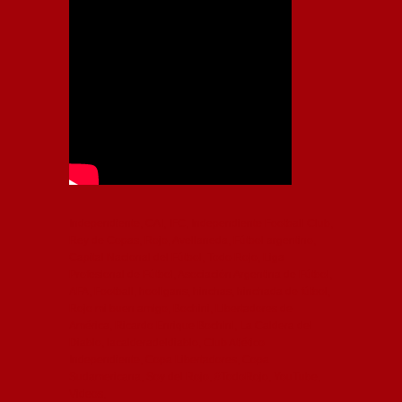
Independiente, CAI, IFC, Independiente Football Club,
Rey de Copas, Rojo, Avellaneda, Fútbol argentino,
Capital Nacional del Fútbol, Todo Rojo, Liga
Profesional de Fútbol, Asociación Argentina de Fútbol,
AFA, Football, hooligans, hinchas, hinchada de fútbol,
Rojo mi buen amigo, Bochini, Libertadores de
América, Ricardo Enrique Bochini, La Caldera del
Diablo, lacalderadeldiablo, Club Atlético
Independiente, Copa Libertadores, Copa
Sudamericana, Soy del Rojo, #TodoRojo, YouTube,
Videos,