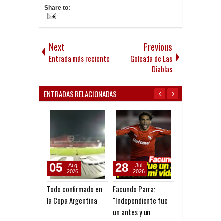
Share to:
Next
Previous
Entrada más reciente
Goleada de Las
Diablas
ENTRADAS RELACIONADAS
05
28
11
Aug
Jul
May
2026
2026
2026
Todo confirmado en
Facundo Parra:
Otro fracaso
la Copa Argentina
"Independiente fue
dirigencial
un antes y un