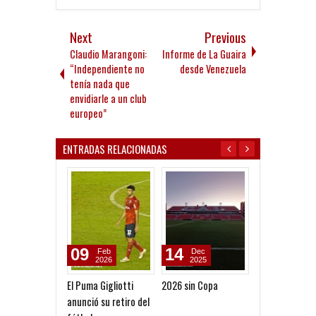
Next
Previous
Claudio Marangoni:
Informe de La Guaira
“Independiente no
desde Venezuela
tenía nada que
envidiarle a un club
europeo”
ENTRADAS RELACIONADAS
09
14
19
Feb
Dec
May
2026
2025
2026
El Puma Gigliotti
2026 sin Copa
Luciano Nakis:
anunció su retiro del
"Estamos a la 