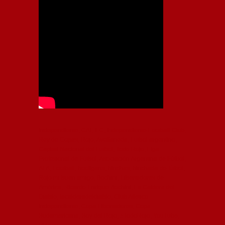
Independiente, CAI, IFC, Independiente Football Club,
Rey de Copas, Rojo, Avellaneda, Fútbol argentino,
Capital Nacional del Fútbol, Todo Rojo, Liga
Profesional de Fútbol, Asociación Argentina de Fútbol,
AFA, Football, hooligans, hinchas, hinchada de fútbol,
Rojo mi buen amigo, Bochini, Libertadores de
América, Ricardo Enrique Bochini, La Caldera del
Diablo, lacalderadeldiablo, Club Atlético
Independiente, Copa Libertadores, Copa
Sudamericana, Soy del Rojo, #TodoRojo, YouTube,