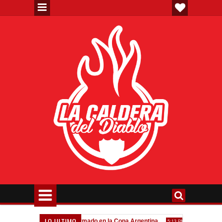
LO ULTIMO
va"
Todo confirmado en la Copa Argentina
Goleada históric
7:08 PM
5:13 PM