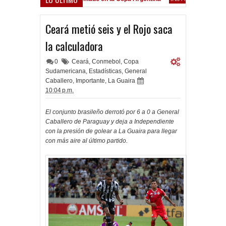
Frenó en Liniers
39 PM
Ceará metió seis y el Rojo saca
la calculadora
0
Ceará
,
Conmebol
,
Copa
Sudamericana
,
Estadísticas
,
General
Caballero
,
Importante
,
La Guaira
10:04 p.m.
El conjunto brasileño derrotó por 6 a 0 a General
Caballero de Paraguay y deja a Independiente
con la presión de golear a La Guaira para llegar
con más aire al último partido.