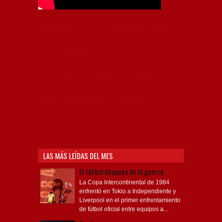
Independiente, CAI, IFC, Independiente Football Club,
Rey de Copas, Rojo, Avellaneda, Fútbol argentino,
Capital Nacional del Fútbol, Todo Rojo, Liga
Profesional de Fútbol, Asociación Argentina de Fútbol,
AFA, Football, hooligans, hinchas, hinchada de fútbol,
Rojo mi buen amigo, Bochini, Libertadores de
América, Ricardo Enrique Bochini, La Caldera del
Diablo, lacalderadeldiablo, Club Atlético
Independiente, Copa Libertadores, Copa
Sudamericana, Soy del Rojo, #TodoRojo, YouTube,
Videos,
LAS MÁS LEÍDAS DEL MES
El fútbol después de la guerra
La Copa Intercontinental de 1984
enfrentó en Tokio a Independiente y
Liverpool en el primer enfrentamiento
de fútbol oficial entre equipos a...