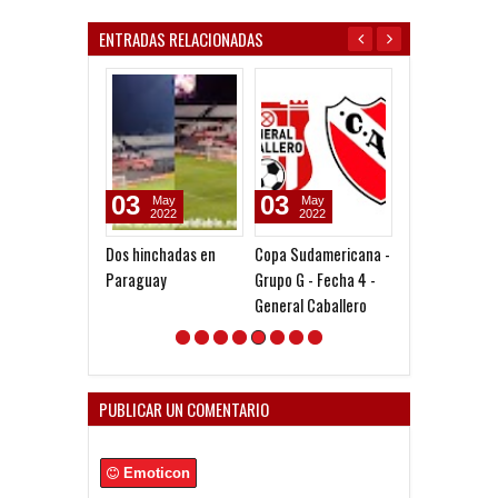
ENTRADAS RELACIONADAS
03
03
03
May
May
Aug
2022
2022
2026
Dos hinchadas en
Copa Sudamericana -
Clausura 2026 
Paraguay
Grupo G - Fecha 4 -
Fecha 3 - Vélez
General Caballero
Sarsfield
PUBLICAR UN COMENTARIO
Emoticon