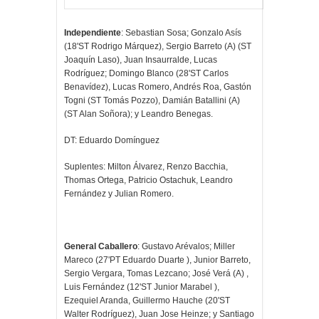
Independiente
: Sebastian Sosa; Gonzalo Asís
(18'ST Rodrigo Márquez), Sergio Barreto (A) (ST
Joaquín Laso), Juan Insaurralde, Lucas
Rodríguez; Domingo Blanco (28'ST Carlos
Benavídez), Lucas Romero, Andrés Roa, Gastón
Togni (ST Tomás Pozzo), Damián Batallini (A)
(ST Alan Soñora); y Leandro Benegas.
DT: Eduardo Domínguez
Suplentes: Milton Álvarez, Renzo Bacchia,
Thomas Ortega, Patricio Ostachuk, Leandro
Fernández y Julian Romero.
General Caballero
: Gustavo Arévalos; Miller
Mareco (27'PT Eduardo Duarte ), Junior Barreto,
Sergio Vergara, Tomas Lezcano; José Verá (A) ,
Luis Fernández (12'ST Junior Marabel ),
Ezequiel Aranda, Guillermo Hauche (20'ST
Walter Rodríguez), Juan Jose Heinze; y Santiago