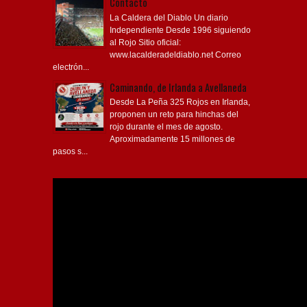
Contacto
La Caldera del Diablo Un diario
Independiente Desde 1996 siguiendo
al Rojo Sitio oficial:
www.lacalderadeldiablo.net Correo
electrón...
Caminando, de Irlanda a Avellaneda
Desde La Peña 325 Rojos en Irlanda,
proponen un reto para hinchas del
rojo durante el mes de agosto.
Aproximadamente 15 millones de
pasos s...