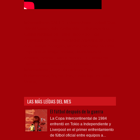
Independiente, CAI, IFC, Independiente Football Club,
Rey de Copas, Rojo, Avellaneda, Fútbol argentino,
Capital Nacional del Fútbol, Todo Rojo, Liga
Profesional de Fútbol, Asociación Argentina de Fútbol,
AFA, Football, hooligans, hinchas, hinchada de fútbol,
Rojo mi buen amigo, Bochini, Libertadores de
América, Ricardo Enrique Bochini, La Caldera del
Diablo, lacalderadeldiablo, Club Atlético
Independiente, Copa Libertadores, Copa
Sudamericana, Soy del Rojo, #TodoRojo, YouTube,
Videos,
LAS MÁS LEÍDAS DEL MES
El fútbol después de la guerra
La Copa Intercontinental de 1984
enfrentó en Tokio a Independiente y
Liverpool en el primer enfrentamiento
de fútbol oficial entre equipos a...