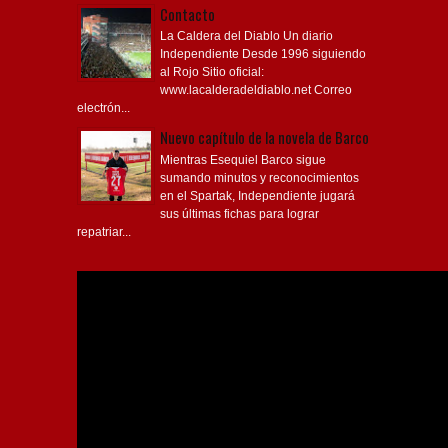
Contacto
La Caldera del Diablo Un diario
Independiente Desde 1996 siguiendo
al Rojo Sitio oficial:
www.lacalderadeldiablo.net Correo
electrón...
Nuevo capítulo de la novela de Barco
Mientras Esequiel Barco sigue
sumando minutos y reconocimientos
en el Spartak, Independiente jugará
sus últimas fichas para lograr
repatriar...