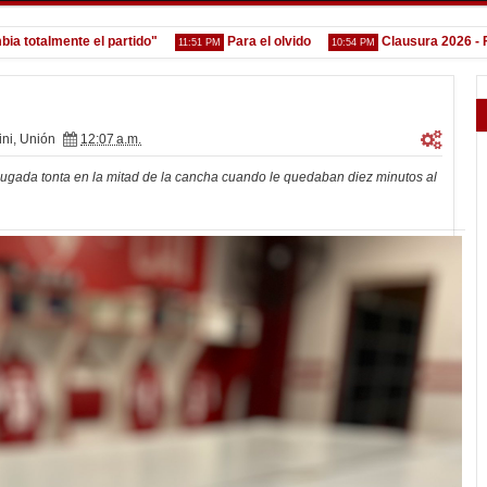
almente el partido"
Para el olvido
Clausura 2026 - Fecha 
11:51 PM
10:54 PM
ini
,
Unión
12:07 a.m.
gada tonta en la mitad de la cancha cuando le quedaban diez minutos al