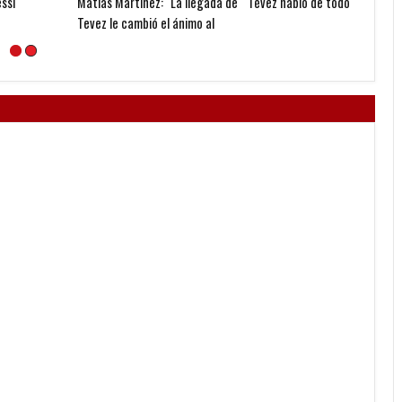
Matías Martínez: "La llegada de
Tévez habló de todo
Quinte
Tevez le cambió el ánimo al
errore
equipo"
ellos 