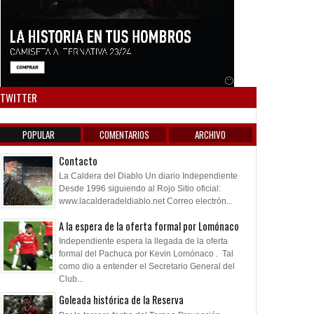
Anuncio SOICOS
TWITTER
POPULAR
COMENTARIOS
ARCHIVO
Contacto
La Caldera del Diablo Un diario Independiente
Desde 1996 siguiendo al Rojo Sitio oficial:
www.lacalderadeldiablo.net Correo electrón...
A la espera de la oferta formal por Lomónaco
Independiente espera la llegada de la oferta
formal del Pachuca por Kevin Lomónaco . Tal
como dio a entender el Secretario General del
Club...
09
08
Aug
Aug
Aug
2026
2026
2026
Goleada histórica de la Reserva