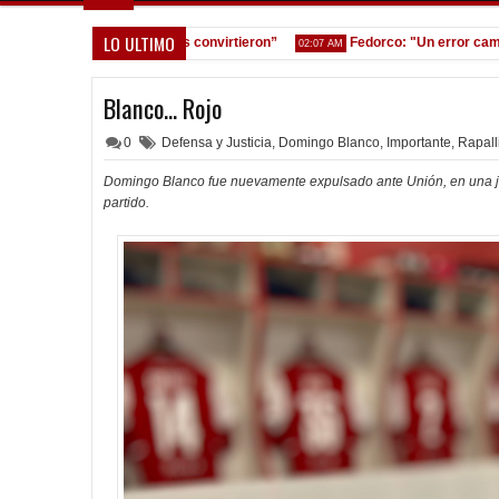
LO ULTIMO
nos equivocamos y ellos convirtieron”
Fedorco: "Un error cambia tot
02:07 AM
Blanco... Rojo
0
Defensa y Justicia
,
Domingo Blanco
,
Importante
,
Rapall
Domingo Blanco fue nuevamente expulsado ante Unión, en una ju
partido.