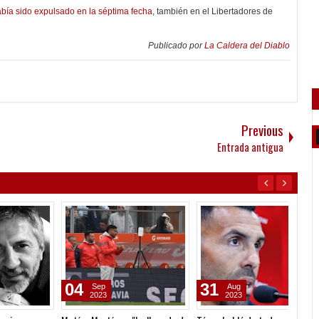
bía sido expulsado en la séptima fecha
, también en el Libertadores de
Publicado por
La Caldera del Diablo
Previous
Entrada antigua
04
31
09
Sep
Aug
2023
2023