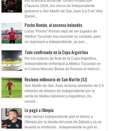
ros: "Tuvimos dos
Fedorco: "Un error cambia
Para el olvido
Por la tercera fecha del Torneo Proyección
Clausura 2026, los chicos de Independiente
s, nos equivocamos y
totalmente el partido"
golearon a San Martín de San Juan 9 a 0 en Villa
convirtieron”
Domín...
Pocho Román, al ascenso holandés
Lucas "Pocho" Román dejó de ser jugador de
Atlético Tucumán tras rescindir su contrato, pero
no regresará a Independiente, ya que ...
Todo confirmado en la Copa Argentina
Por los octavos de final de la Copa Argentina,
Independiente enfrentará a Atlético Tucumán en
el Coloso Marcelo Bielsa de Rosario el miércol...
Reclamo millonario de San Martín (SJ)
San Martín de San Juan reclama alrededor de 2.5
millones de dólares de Independiente por la
venta de Matías Giménez a Argentinos Jrs,
consid...
Le pagó a Olimpia
Este viernes Independiente giró el dinero a
Olimpia por la deuda del pase de Zabala y ya se
levantó la inhibición. Independiente le giró el...