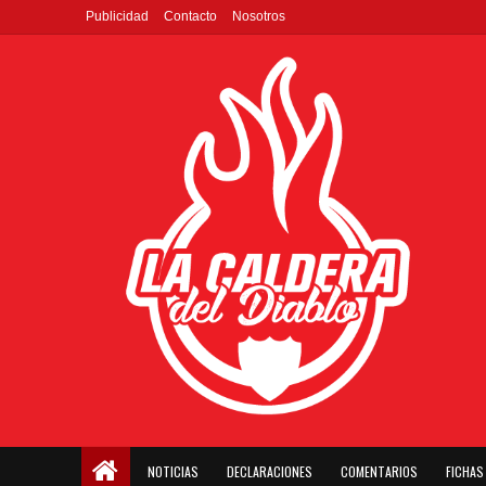
Publicidad
Contacto
Nosotros
NOTICIAS
DECLARACIONES
COMENTARIOS
FICHAS