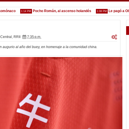
o
Pocho Román, al ascenso holandés
Le pagó a Olimpia
1:14 PM
1:08 PM
 Central
,
RRII
7:35 p.m.
n augurio al año del buey, en homenaje a la comunidad china.