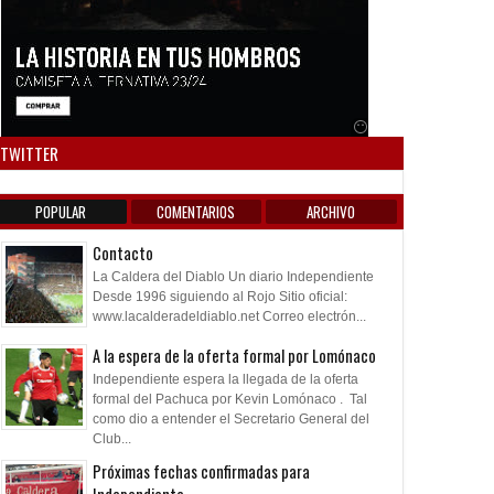
Anuncio SOICOS
TWITTER
POPULAR
COMENTARIOS
ARCHIVO
Contacto
La Caldera del Diablo Un diario Independiente
Desde 1996 siguiendo al Rojo Sitio oficial:
www.lacalderadeldiablo.net Correo electrón...
A la espera de la oferta formal por Lomónaco
Independiente espera la llegada de la oferta
formal del Pachuca por Kevin Lomónaco . Tal
como dio a entender el Secretario General del
Club...
Próximas fechas confirmadas para