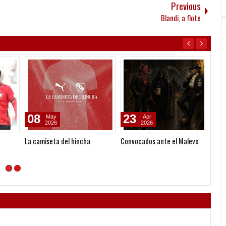
Previous
Blandi, a flote
08
23
22
May
Apr
2026
2026
La camiseta del hincha
Convocados ante el Malevo
Se vie