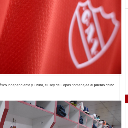
Atlético Independiente y China, el Rey de Copas homenajea al pueblo chino