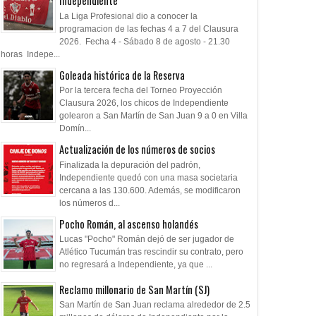
Independiente
La Liga Profesional dio a conocer la
programacion de las fechas 4 a 7 del Clausura
2026. Fecha 4 - Sábado 8 de agosto - 21.30
horas Indepe...
Goleada histórica de la Reserva
Por la tercera fecha del Torneo Proyección
Clausura 2026, los chicos de Independiente
golearon a San Martín de San Juan 9 a 0 en Villa
Domín...
Actualización de los números de socios
Finalizada la depuración del padrón,
Independiente quedó con una masa societaria
cercana a las 130.600. Además, se modificaron
los números d...
Pocho Román, al ascenso holandés
Lucas "Pocho" Román dejó de ser jugador de
Atlético Tucumán tras rescindir su contrato, pero
no regresará a Independiente, ya que ...
Reclamo millonario de San Martín (SJ)
San Martín de San Juan reclama alrededor de 2.5