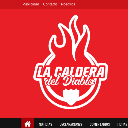
Publicidad
Contacto
Nosotros
NOTICIAS
DECLARACIONES
COMENTARIOS
FICHAS