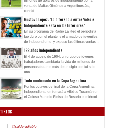
millones de dólares de Independiente por la
venta de Matías Giménez a Argentinos Jrs,
consid...
Gustavo López: "La diferencia entre Vélez e
Independiente está en las Inferiores"
En su programa de Radio La Red el periodista
fue duro con el plantel y el armado de juveniles
de Independiente, y expuso las últimas ventas ...
122 años Independiente
El 4 de agosto de 1904, un grupo de jóvenes
trabajadores cambiaría la vida de millones de
personas durante más de un siglo con tal solo
una ...
Todo confirmado en la Copa Argentina
Por los octavos de final de la Copa Argentina,
Independiente enfrentará a Atlético Tucumán en
el Coloso Marcelo Bielsa de Rosario el miércol...
TIKTOK
@calderadiablo