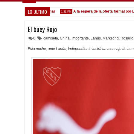
LO ULTIMO
ocados ante el Calamar
A la espera de la oferta formal por Lomónac
1:31 PM
El buey Rojo
0
camiseta
,
China
,
Importante
,
Lanús
,
Marketing
,
Rosario
Esta noche, ante Lanús, Independiente lucirá un mensaje de bue