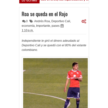
A la espera de la oferta formal por Lomónaco
Pocho Román, al asc
M
1:14 PM
Roa se queda en el Rojo
0
Andrés Roa
,
Deportivo Cali
,
economía
,
Importante
,
pases
1:10 p.m.
Independiente le giró el dinero adeudado al
Deportivo Cali y se quedó con el 80% del volante
colombiano.