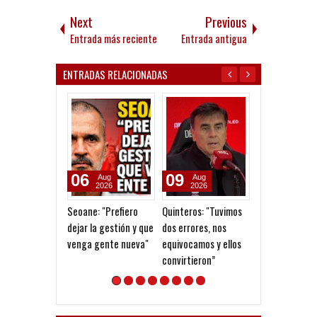
Next
Previous
Entrada más reciente
Entrada antigua
ENTRADAS RELACIONADAS
09
09
08
Aug
Aug
Aug
2026
2026
2026
Quinteros: "Tuvimos
Fedorco: "Un error
Para el olvido
dos errores, nos
cambia totalmente el
equivocamos y ellos
partido"
convirtieron”