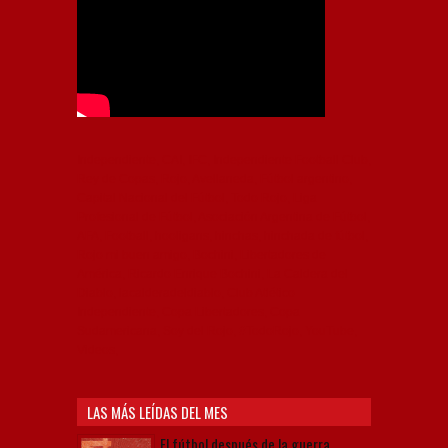
Independiente, CAI, IFC, Independiente Football Club,
Rey de Copas, Rojo, Avellaneda, Fútbol argentino,
Capital Nacional del Fútbol, Todo Rojo, Liga
Profesional de Fútbol, Asociación Argentina de Fútbol,
AFA, Football, hooligans, hinchas, hinchada de fútbol,
Rojo mi buen amigo, Bochini, Libertadores de
América, Ricardo Enrique Bochini, La Caldera del
Diablo, lacalderadeldiablo, Club Atlético
Independiente, Copa Libertadores, Copa
Sudamericana, Soy del Rojo, #TodoRojo, YouTube,
Videos,
LAS MÁS LEÍDAS DEL MES
El fútbol después de la guerra