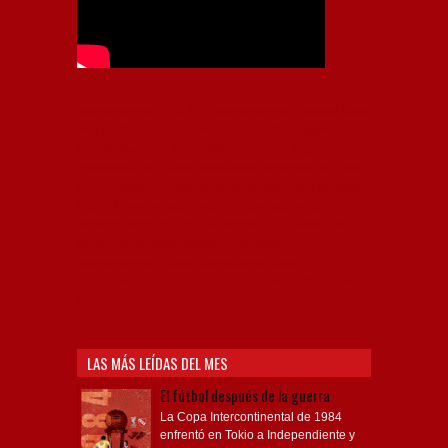
Independiente, CAI, IFC, Independiente Football Club,
Rey de Copas, Rojo, Avellaneda, Fútbol argentino,
Capital Nacional del Fútbol, Todo Rojo, Liga
Profesional de Fútbol, Asociación Argentina de Fútbol,
AFA, Football, hooligans, hinchas, hinchada de fútbol,
Rojo mi buen amigo, Bochini, Libertadores de
América, Ricardo Enrique Bochini, La Caldera del
Diablo, lacalderadeldiablo, Club Atlético
Independiente, Copa Libertadores, Copa
Sudamericana, Soy del Rojo, #TodoRojo, YouTube,
Videos,
LAS MÁS LEÍDAS DEL MES
El fútbol después de la guerra
La Copa Intercontinental de 1984
enfrentó en Tokio a Independiente y