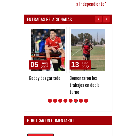
a Independiente"
ENTRADAS RELACIONADAS
05
13
15
Aug
Dec
Jun
2026
2022
2022
Godoy desgarrado
Comenzaron los
Convocados an
trabajos en doble
Bicho
turno
PUBLICAR UN COMENTARIO