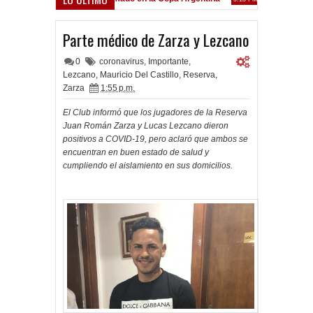
Frenó en Liniers
9 PM
Parte médico de Zarza y Lezcano
0
coronavirus
,
Importante
,
Lezcano
,
Mauricio Del Castillo
,
Reserva
,
Zarza
1:55 p.m.
El Club informó que los jugadores de la Reserva
Juan Román Zarza y Lucas Lezcano dieron
positivos a COVID-19, pero aclaró que ambos se
encuentran en buen estado de salud y
cumpliendo el aislamiento en sus domicilios.