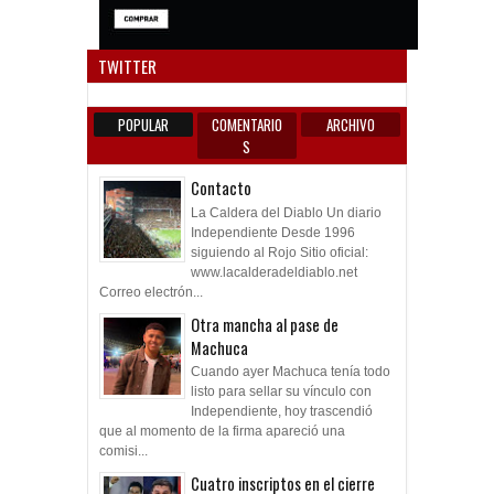
Anun
TWITTER
POPULAR
COMENTARIO
ARCHIVO
S
Contacto
La Caldera del Diablo Un diario
Independiente Desde 1996
siguiendo al Rojo Sitio oficial:
www.lacalderadeldiablo.net
Correo electrón...
Otra mancha al pase de
Machuca
Cuando ayer Machuca tenía todo
listo para sellar su vínculo con
Independiente, hoy trascendió
que al momento de la firma apareció una
comisi...
Cuatro inscriptos en el cierre