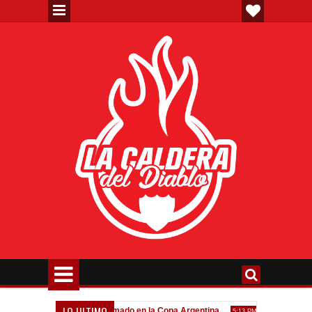
LO ULTIMO
a"
Todo confirmado en la Copa Argentina
Goleada histórica
7:08 PM
5:13 PM