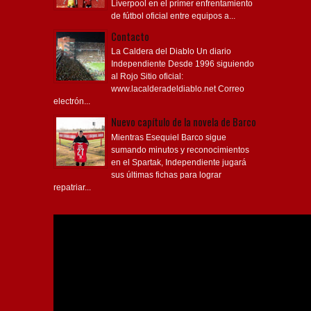
Liverpool en el primer enfrentamiento
de fútbol oficial entre equipos a...
Contacto
La Caldera del Diablo Un diario
Independiente Desde 1996 siguiendo
al Rojo Sitio oficial:
www.lacalderadeldiablo.net Correo
electrón...
Nuevo capítulo de la novela de Barco
Mientras Esequiel Barco sigue
sumando minutos y reconocimientos
en el Spartak, Independiente jugará
sus últimas fichas para lograr
repatriar...