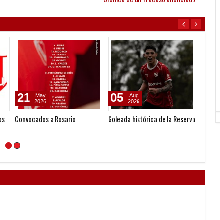
21
05
06
May
Aug
2026
2026
os
Convocados a Rosario
Goleada histórica de la Reserva
Seoane
gestió
nueva