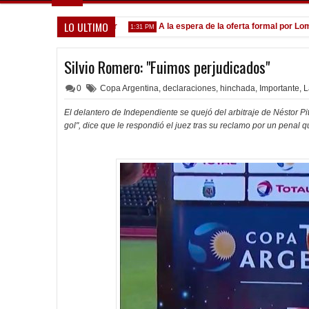
LO ULTIMO
vocados ante el Calamar
A la espera de la oferta formal por Lomóna
1:31 PM
Silvio Romero: "Fuimos perjudicados"
0
Copa Argentina
,
declaraciones
,
hinchada
,
Importante
,
L
El delantero de Independiente se quejó del arbitraje de Néstor P
gol", dice que le respondió el juez tras su reclamo por un penal 