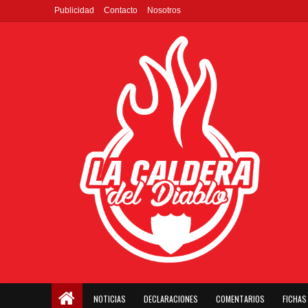
Publicidad
Contacto
Nosotros
NOTICIAS
DECLARACIONES
COMENTARIOS
FICHAS