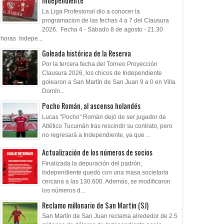
Independiente
La Liga Profesional dio a conocer la
programacion de las fechas 4 a 7 del Clausura
2026. Fecha 4 - Sábado 8 de agosto - 21.30
horas Indepe...
Goleada histórica de la Reserva
Por la tercera fecha del Torneo Proyección
Clausura 2026, los chicos de Independiente
golearon a San Martín de San Juan 9 a 0 en Villa
Domín...
Pocho Román, al ascenso holandés
Lucas "Pocho" Román dejó de ser jugador de
Atlético Tucumán tras rescindir su contrato, pero
no regresará a Independiente, ya que ...
Actualización de los números de socios
Finalizada la depuración del padrón,
Independiente quedó con una masa societaria
cercana a las 130.600. Además, se modificaron
los números d...
Reclamo millonario de San Martín (SJ)
San Martín de San Juan reclama alrededor de 2.5