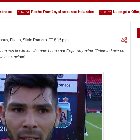
co
Pocho Román, al ascenso holandés
Le pagó a Olimpia
1:14 PM
1:08 PM
anús
,
Pitana
,
Silvio Romero
8:15 p.m.
itana tras la eliminación ante Lanús por Copa Argentina. "Primero hacé un
que no sancionó.