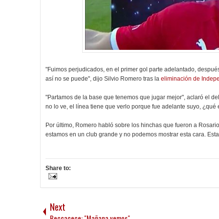
"Fuimos perjudicados, en el primer gol parte adelantado, después 
así no se puede", dijo Silvio Romero tras la
eliminación de Indep
"Partamos de la base que tenemos que jugar mejor", aclaró el delant
no lo ve, el línea tiene que verlo porque fue adelante suyo, ¿qué
Por último, Romero habló sobre los hinchas que fueron a Rosario:
estamos en un club grande y no podemos mostrar esta cara. Esta
Share to:
Next
Beccacece: "Mañana vemos"