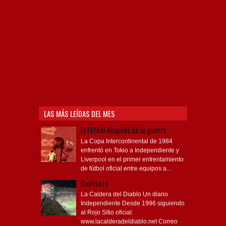
Capital Nacional del Fútbol, Todo Rojo, Liga
Profesional de Fútbol, Asociación Argentina de Fútbol,
AFA, Football, hooligans, hinchas, hinchada de fútbol,
Rojo mi buen amigo, Bochini, Libertadores de
América, Ricardo Enrique Bochini, La Caldera del
Diablo, lacalderadeldiablo, Club Atlético
Independiente, Copa Libertadores, Copa
Sudamericana, Soy del Rojo, #TodoRojo, YouTube,
Videos,
LAS MÁS LEÍDAS DEL MES
El fútbol después de la guerra
La Copa Intercontinental de 1984
enfrentó en Tokio a Independiente y
Liverpool en el primer enfrentamiento
de fútbol oficial entre equipos a...
Contacto
La Caldera del Diablo Un diario
Independiente Desde 1996 siguiendo
al Rojo Sitio oficial:
www.lacalderadeldiablo.net Correo