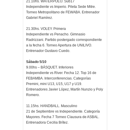
21.10hs. WATERPOLO. Sub17
Independiente vs Imperio. Pileta Sede Mitre.
Torneo Metropolitano de FEWABA. Entrenador
Gabriel Ramírez.
21.30hs. VOLEY. Primera
Independiente vs Penacho. Gimnasio
Radrizzani. Partido postergado correspondiente
a la fecha 6. Torneo Apertura de UNILIVO.
Entrenador Gustavo Cuedo.
Sábado 5/10
9.00hs – BÁSQUET. Inferiores
Independiente vs River. Fecha 12. Top 16 de
FEBAMBA. Interconferencias. Categorías
Premini, mini U13, U15, U17 y U19.
Entrenadores Javier López, Martín Nunzio y Poly
Romero.
11.15hs. HANDBALL. Masculino
21 de Septiembre vs Independiente. Categoría
Mayores. Fecha 7 Torneo Clausura de ASBAL.
Entrenadora Cecilia Brítez.