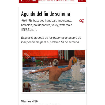
Frenó en Liniers
9 PM
Agenda del fin de semana
0
basquet
,
handball
,
Importante
,
natación
,
polideportivo
,
voley
,
waterpolo
5:21 p.m.
Esta es la agenda de los deportes amateurs de
Independiente para el próximo fin de semana.
Viernes 4/10