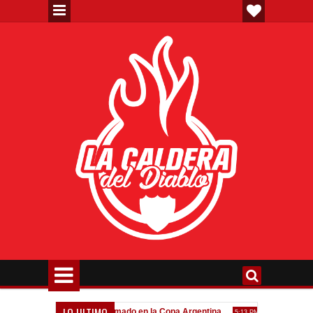
LO ULTIMO
a"
Todo confirmado en la Copa Argentina
Goleada histórica
7:08 PM
5:13 PM