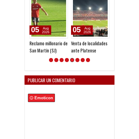
05
05
05
Aug
Aug
Aug
2026
2026
2026
Reclamo millonario de
Venta de localidades
Godoy desgarr
San Martín (SJ)
ante Platense
PUBLICAR UN COMENTARIO
Emoticon