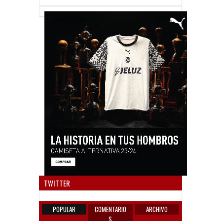
Anun
TWITTER
POPULAR
COMENTARIO
ARCHIVO
S