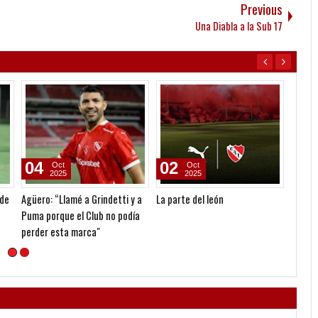
Previous
Una Diabla a la Sub 17
04
02
02
Oct
Oct
2025
2025
 de
Agüero: “Llamé a Grindetti y a
La parte del león
Puma l
Puma porque el Club no podía
camise
perder esta marca"