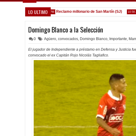
LO ULTIMO
a de la Reserva
Reclamo millonario de San Martín (SJ)
Ven
1:52 PM
10:58 AM
Domingo Blanco a la Selección
0
Agüero
,
convocados
,
Domingo Blanco
,
Importante
,
Mar
El jugador de Independiente a préstamo en Defensa y Justicia fue 
convocado el ex Capitán Rojo Nicolás Tagliafico.