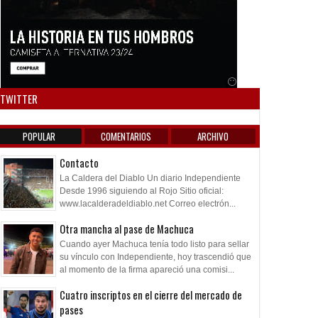
Anuncio SOICOS
TWITTER
POPULAR
COMENTARIOS
ARCHIVO
Contacto
La Caldera del Diablo Un diario Independiente
Desde 1996 siguiendo al Rojo Sitio oficial:
www.lacalderadeldiablo.net Correo electrón...
Otra mancha al pase de Machuca
Cuando ayer Machuca tenía todo listo para sellar
su vínculo con Independiente, hoy trascendió que
al momento de la firma apareció una comisi...
Cuatro inscriptos en el cierre del mercado de
pases