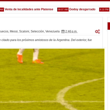
ta de localidades ante Platense
Godoy desgarrado
Gustav
09:07 AM
8:10 PM
ruecos
,
Messi
,
Scaloni
,
Selección
,
Venezuela
2:46 p.m.
citado para los próximos amistosos de la Argentina. Del exterior, fue