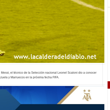
 Messi, el técnico de la Selección nacional Leonel Scaloni dio a conocer
ezuela y Marruecos en la próxima fecha FIFA.