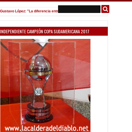
o López: "La diferencia entre Vélez e Independiente está en las Inferiores"
1
INDEPENDIENTE CAMPEÓN COPA SUDAMERICANA 2017