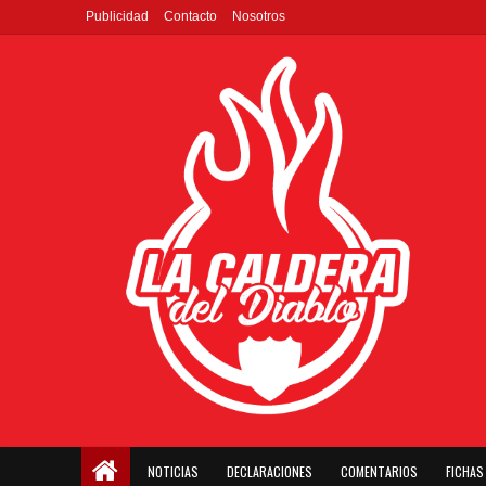
Publicidad
Contacto
Nosotros
NOTICIAS
DECLARACIONES
COMENTARIOS
FICHAS