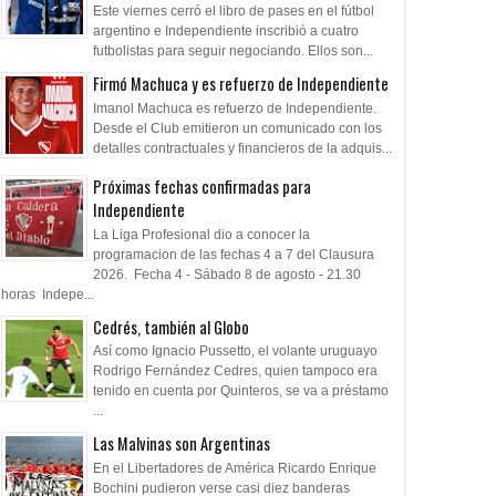
Este viernes cerró el libro de pases en el fútbol
argentino e Independiente inscribió a cuatro
futbolistas para seguir negociando. Ellos son...
Firmó Machuca y es refuerzo de Independiente
Imanol Machuca es refuerzo de Independiente.
Desde el Club emitieron un comunicado con los
detalles contractuales y financieros de la adquis...
Próximas fechas confirmadas para
Independiente
La Liga Profesional dio a conocer la
programacion de las fechas 4 a 7 del Clausura
01
02
Oct
Apr
Aug
2025
2025
2026
2026. Fecha 4 - Sábado 8 de agosto - 21.30
horas Indepe...
anzó una nueva
Con Agüero, el Senior empató
Convocados ante e
Cedrés, también al Globo
ta retro
en el Clásico de Avellaneda
Así como Ignacio Pussetto, el volante uruguayo
Rodrigo Fernández Cedres, quien tampoco era
tenido en cuenta por Quinteros, se va a préstamo
...
Las Malvinas son Argentinas
En el Libertadores de América Ricardo Enrique
Bochini pudieron verse casi diez banderas