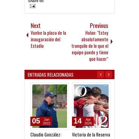
Share to:
Next
Previous
Vuelve la placa de la
Holan: "Estoy
inauguración del
absolutamente
Estadio
tranquilo de lo que el
equipo puede y tiene
que hacer"
ENTRADAS RELACIONADAS
05
14
14
Jan
Apr
Mar
2022
2026
2026
Claudio González:
Victoria de la Reserva
Los pibes pusi