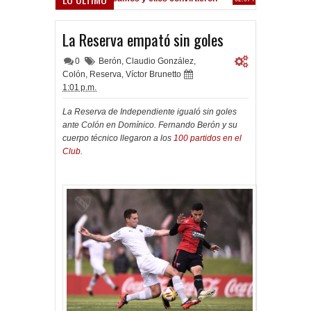
oferta formal por Lomónaco
La Reserva empató sin goles
0
Berón
,
Claudio González
,
Colón
,
Reserva
,
Víctor Brunetto
1:01 p.m.
La Reserva de Independiente igualó sin goles
ante Colón en Domínico. Fernando Berón y su
cuerpo técnico llegaron a los
100 partidos en el
Club
.