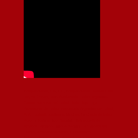
Independiente, CAI, IFC, Independiente Football Club,
Rey de Copas, Rojo, Avellaneda, Fútbol argentino,
Capital Nacional del Fútbol, Todo Rojo, Liga
Profesional de Fútbol, Asociación Argentina de Fútbol,
AFA, Football, hooligans, hinchas, hinchada de fútbol,
Rojo mi buen amigo, Bochini, Libertadores de
América, Ricardo Enrique Bochini, La Caldera del
Diablo, lacalderadeldiablo, Club Atlético