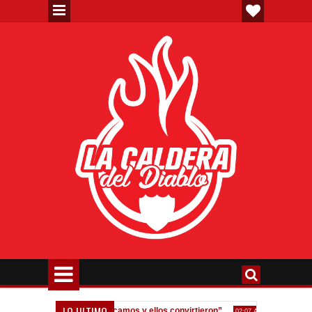
LO ULTIMO
dos errores, nos equivocamos y ellos convirtieron”
Fedorco: "Un err
02:07 AM