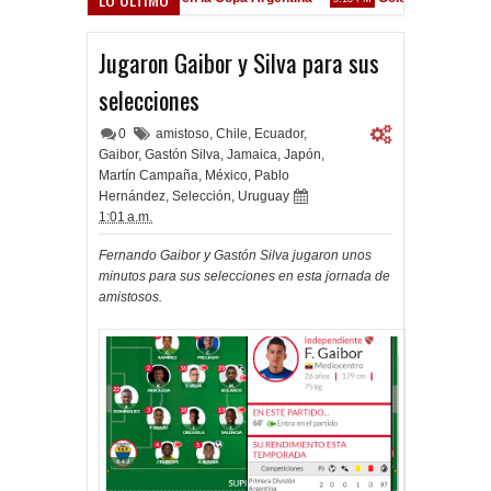
renó en Liniers
Jugaron Gaibor y Silva para sus
selecciones
0
amistoso
,
Chile
,
Ecuador
,
Gaibor
,
Gastón Silva
,
Jamaica
,
Japón
,
Martín Campaña
,
México
,
Pablo
Hernández
,
Selección
,
Uruguay
1:01 a.m.
Fernando Gaibor y Gastón Silva
jugaron unos
minutos para sus selecciones en esta jornada de
amistosos.