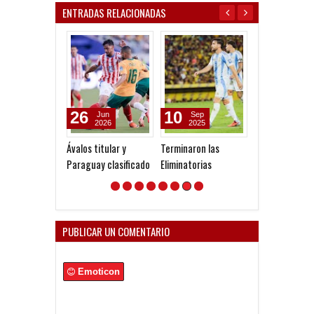
ENTRADAS RELACIONADAS
26
10
23
Jun
Sep
Jun
2026
2025
2026
Ávalos titular y
Terminaron las
Se canceló la 
Paraguay clasificado
Eliminatorias
con Gaibor
PUBLICAR UN COMENTARIO
Emoticon