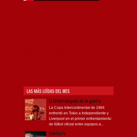
Independiente, CAI, IFC, Independiente Football Club,
Rey de Copas, Rojo, Avellaneda, Fútbol argentino,
Capital Nacional del Fútbol, Todo Rojo, Liga
Profesional de Fútbol, Asociación Argentina de Fútbol,
AFA, Football, hooligans, hinchas, hinchada de fútbol,
Rojo mi buen amigo, Bochini, Libertadores de
América, Ricardo Enrique Bochini, La Caldera del
Diablo, lacalderadeldiablo, Club Atlético
Independiente, Copa Libertadores, Copa
Sudamericana, Soy del Rojo, #TodoRojo, YouTube,
Videos,
LAS MÁS LEÍDAS DEL MES
El fútbol después de la guerra
La Copa Intercontinental de 1984
enfrentó en Tokio a Independiente y
Liverpool en el primer enfrentamiento
de fútbol oficial entre equipos a...
Contacto