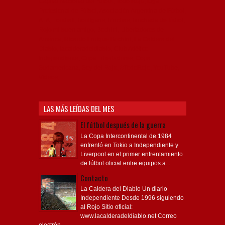
Capital Nacional del Fútbol, Todo Rojo, Liga
Profesional de Fútbol, Asociación Argentina de Fútbol,
AFA, Football, hooligans, hinchas, hinchada de fútbol,
Rojo mi buen amigo, Bochini, Libertadores de
América, Ricardo Enrique Bochini, La Caldera del
Diablo, lacalderadeldiablo, Club Atlético
Independiente, Copa Libertadores, Copa
Sudamericana, Soy del Rojo, #TodoRojo, YouTube,
Videos,
LAS MÁS LEÍDAS DEL MES
El fútbol después de la guerra
La Copa Intercontinental de 1984
enfrentó en Tokio a Independiente y
Liverpool en el primer enfrentamiento
de fútbol oficial entre equipos a...
Contacto
La Caldera del Diablo Un diario
Independiente Desde 1996 siguiendo
al Rojo Sitio oficial:
www.lacalderadeldiablo.net Correo