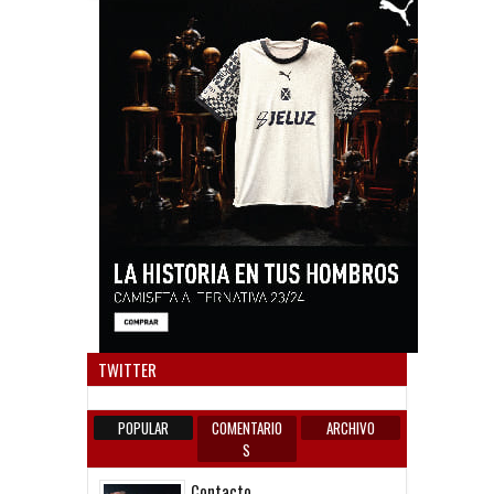
Anun
TWITTER
POPULAR
COMENTARIO
ARCHIVO
S
Contacto