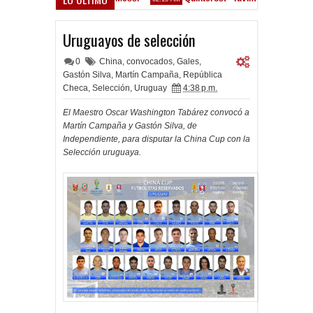
Convocados ante el Calamar
M
Uruguayos de selección
0
China
,
convocados
,
Gales
,
Gastón Silva
,
Martín Campaña
,
República
Checa
,
Selección
,
Uruguay
4:38 p.m.
El Maestro Oscar Washington Tabárez convocó a
Martín Campaña y Gastón Silva, de
Independiente, para disputar la China Cup con la
Selección uruguaya.