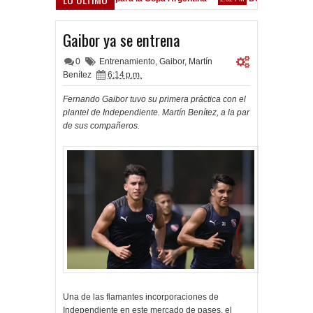
Goleada histórica de la Reserva
M
Gaibor ya se entrena
0
Entrenamiento
,
Gaibor
,
Martín
Benítez
6:14 p.m.
Fernando Gaibor tuvo su primera práctica con el
plantel de Independiente. Martín Benítez, a la par
de sus compañeros.
Una de las flamantes incorporaciones de
Independiente en este mercado de pases, el