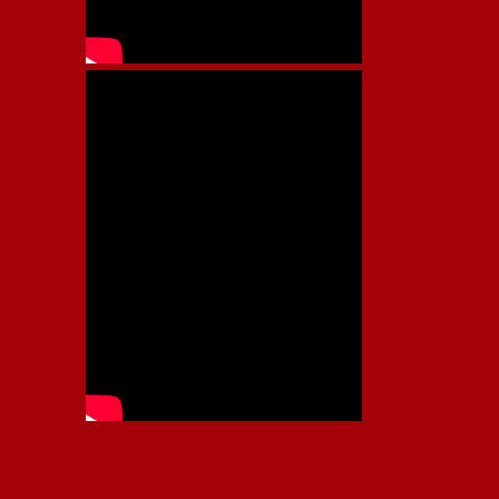
Independiente, CAI, IFC, Independiente Football Club,
Rey de Copas, Rojo, Avellaneda, Fútbol argentino,
Capital Nacional del Fútbol, Todo Rojo, Liga