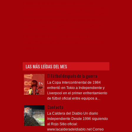
Profesional de Fútbol, Asociación Argentina de Fútbol,
AFA, Football, hooligans, hinchas, hinchada de fútbol,
Rojo mi buen amigo, Bochini, Libertadores de
América, Ricardo Enrique Bochini, La Caldera del
Diablo, lacalderadeldiablo, Club Atlético
Independiente, Copa Libertadores, Copa
Sudamericana, Soy del Rojo, #TodoRojo, YouTube,
Videos,
LAS MÁS LEÍDAS DEL MES
El fútbol después de la guerra
La Copa Intercontinental de 1984
enfrentó en Tokio a Independiente y
Liverpool en el primer enfrentamiento
de fútbol oficial entre equipos a...
Contacto
La Caldera del Diablo Un diario
Independiente Desde 1996 siguiendo
al Rojo Sitio oficial:
www.lacalderadeldiablo.net Correo
electrón...