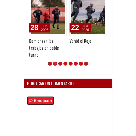
22
05
23
Jun
Jan
Nov
2026
2026
2025
Volvió el Rojo
Ruiz, ausente
Los detalles de
pretemporada
Independiente
Uruguay
PUBLICAR UN COMENTARIO
Emoticon