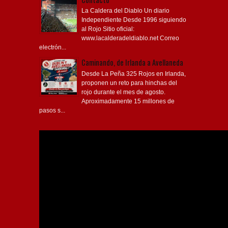
La Caldera del Diablo Un diario
Independiente Desde 1996 siguiendo
al Rojo Sitio oficial:
www.lacalderadeldiablo.net Correo
electrón...
Caminando, de Irlanda a Avellaneda
Desde La Peña 325 Rojos en Irlanda,
proponen un reto para hinchas del
rojo durante el mes de agosto.
Aproximadamente 15 millones de
pasos s...