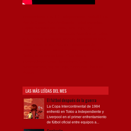
Independiente, CAI, IFC, Independiente Football Club,
Rey de Copas, Rojo, Avellaneda, Fútbol argentino,
Capital Nacional del Fútbol, Todo Rojo, Liga
Profesional de Fútbol, Asociación Argentina de Fútbol,
AFA, Football, hooligans, hinchas, hinchada de fútbol,
Rojo mi buen amigo, Bochini, Libertadores de
América, Ricardo Enrique Bochini, La Caldera del
Diablo, lacalderadeldiablo, Club Atlético
Independiente, Copa Libertadores, Copa
Sudamericana, Soy del Rojo, #TodoRojo, YouTube,
Videos,
LAS MÁS LEÍDAS DEL MES
El fútbol después de la guerra
La Copa Intercontinental de 1984
enfrentó en Tokio a Independiente y
Liverpool en el primer enfrentamiento
de fútbol oficial entre equipos a...
Contacto