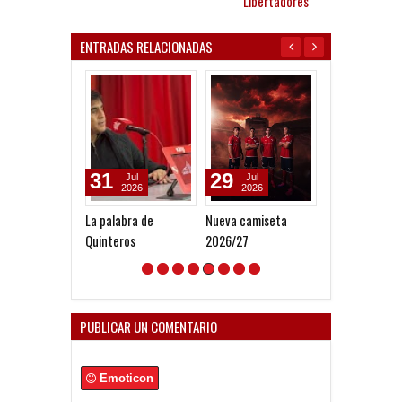
Libertadores"
ENTRADAS RELACIONADAS
31
29
28
Jul
Jul
Jul
2026
2026
2026
La palabra de
Nueva camiseta
Y un día volvió
Quinteros
2026/27
PUBLICAR UN COMENTARIO
Emoticon