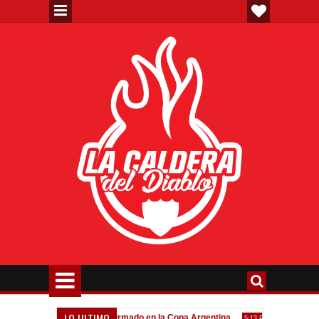
LO ULTIMO
eva"
Todo confirmado en la Copa Argentina
Goleada históri
7:08 PM
5:13 PM