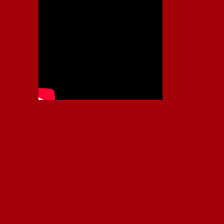
Independiente, CAI, IFC, Independiente Football Club,
Rey de Copas, Rojo, Avellaneda, Fútbol argentino,
Capital Nacional del Fútbol, Todo Rojo, Liga
Profesional de Fútbol, Asociación Argentina de Fútbol,
AFA, Football, hooligans, hinchas, hinchada de fútbol,
Rojo mi buen amigo, Bochini, Libertadores de
América, Ricardo Enrique Bochini, La Caldera del
Diablo, lacalderadeldiablo, Club Atlético
Independiente, Copa Libertadores, Copa
Sudamericana, Soy del Rojo, #TodoRojo, YouTube,
Videos,