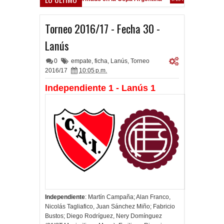
Frenó en Liniers
:39 PM
Torneo 2016/17 - Fecha 30 -
Lanús
0
empate
,
ficha
,
Lanús
,
Torneo
2016/17
10:05 p.m.
Independiente 1 - Lanús 1
Independiente
: Martín Campaña; Alan Franco,
Nicolás Tagliafico, Juan Sánchez Miño; Fabricio
Bustos; Diego Rodríguez, Nery Domínguez