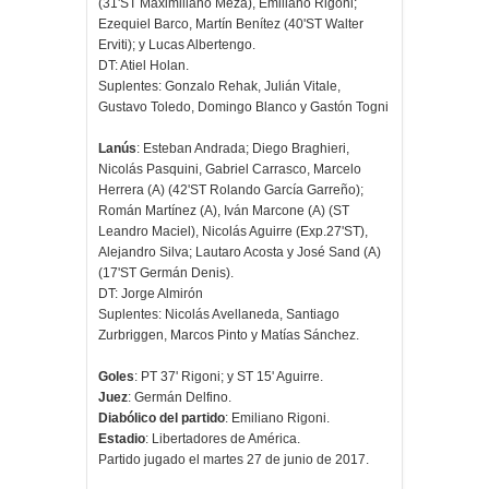
(31'ST Maximiliano Meza), Emiliano Rigoni;
Ezequiel Barco, Martín Benítez (40'ST Walter
Erviti); y Lucas Albertengo.
DT: Atiel Holan.
Suplentes: Gonzalo Rehak, Julián Vitale,
Gustavo Toledo, Domingo Blanco y Gastón Togni
Lanús
: Esteban Andrada; Diego Braghieri,
Nicolás Pasquini, Gabriel Carrasco, Marcelo
Herrera (A) (42'ST Rolando García Garreño);
Román Martínez (A), Iván Marcone (A) (ST
Leandro Maciel), Nicolás Aguirre (Exp.27'ST),
Alejandro Silva; Lautaro Acosta y José Sand (A)
(17'ST Germán Denis).
DT: Jorge Almirón
Suplentes: Nicolás Avellaneda, Santiago
Zurbriggen, Marcos Pinto y Matías Sánchez.
Goles
: PT 37' Rigoni; y ST 15' Aguirre.
Juez
: Germán Delfino.
Diabólico del partido
: Emiliano Rigoni.
Estadio
: Libertadores de América.
Partido jugado el martes 27 de junio de 2017.