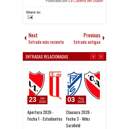
Publicado por
La Caldera del Diablo
Share to:
Next
Previous
Entrada más reciente
Entrada antigua
ENTRADAS RELACIONADAS
23
03
30
Jan
Aug
Jul
2026
2026
2026
Apertura 2026 -
Clausura 2026 -
Clausura 2026 
Fecha 1 - Estudiantes
Fecha 3 - Vélez
Fecha 2 - Newel
Sarsfield
Boys