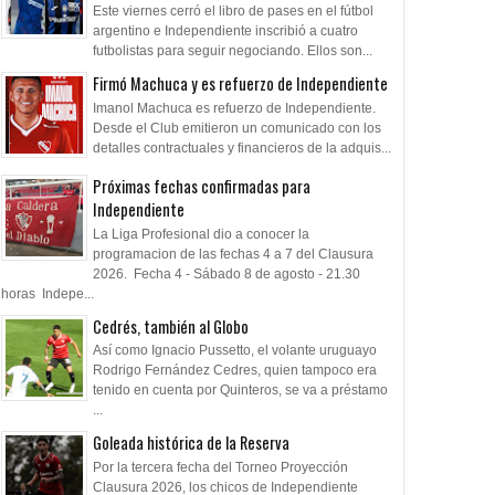
Este viernes cerró el libro de pases en el fútbol
argentino e Independiente inscribió a cuatro
futbolistas para seguir negociando. Ellos son...
Firmó Machuca y es refuerzo de Independiente
Imanol Machuca es refuerzo de Independiente.
Desde el Club emitieron un comunicado con los
detalles contractuales y financieros de la adquis...
Próximas fechas confirmadas para
Independiente
La Liga Profesional dio a conocer la
programacion de las fechas 4 a 7 del Clausura
2026. Fecha 4 - Sábado 8 de agosto - 21.30
horas Indepe...
Cedrés, también al Globo
Así como Ignacio Pussetto, el volante uruguayo
Rodrigo Fernández Cedres, quien tampoco era
tenido en cuenta por Quinteros, se va a préstamo
...
Goleada histórica de la Reserva
Por la tercera fecha del Torneo Proyección
Clausura 2026, los chicos de Independiente