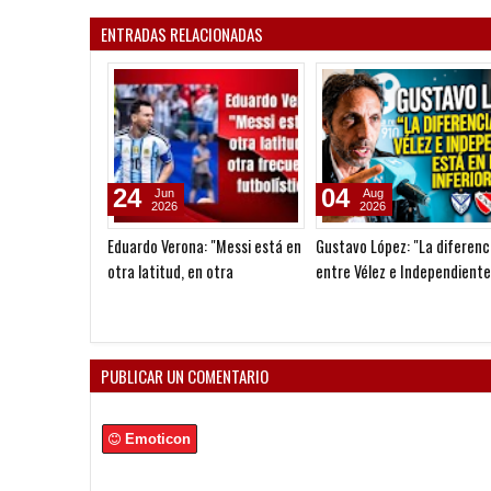
ENTRADAS RELACIONADAS
24
04
Jun
Aug
2026
2026
Eduardo Verona: "Messi está en
Gustavo López: "La diferenc
otra latitud, en otra
entre Vélez e Independiente
frecuencia futbolística"
está en las Inferiores"
PUBLICAR UN COMENTARIO
Emoticon