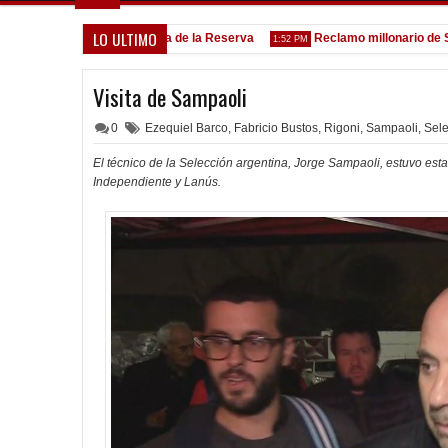
LO ULTIMO
Goleada histórica de la Reserva
Reclamo millonario de San Ma
5:13 PM
1:52 PM
Visita de Sampaoli
0
Ezequiel Barco
,
Fabricio Bustos
,
Rigoni
,
Sampaoli
,
Sele
El técnico de la Selección argentina, Jorge Sampaoli, estuvo esta
Independiente y Lanús.