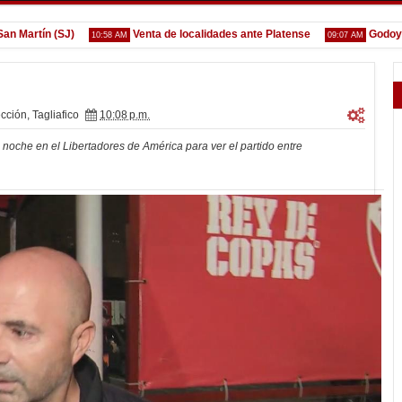
rtín (SJ)
Venta de localidades ante Platense
Godoy desg
10:58 AM
09:07 AM
cción
,
Tagliafico
10:08 p.m.
 noche en el Libertadores de América para ver el partido entre