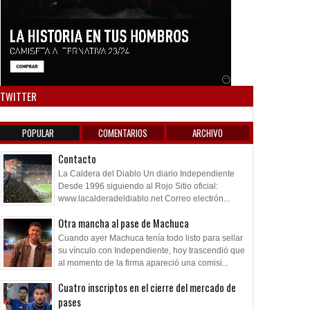
Anuncio SOICOS
TWITTER
POPULAR
COMENTARIOS
ARCHIVO
Contacto
La Caldera del Diablo Un diario Independiente
Desde 1996 siguiendo al Rojo Sitio oficial:
www.lacalderadeldiablo.net Correo electrón...
Otra mancha al pase de Machuca
Cuando ayer Machuca tenía todo listo para sellar
su vínculo con Independiente, hoy trascendió que
al momento de la firma apareció una comisi...
Cuatro inscriptos en el cierre del mercado de
pases