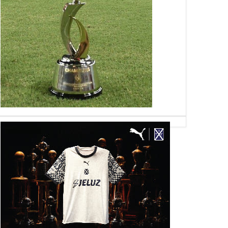
16
22
Jun
Dec
Jul
2026
2025
2025
volvió a Independiente
Quinteros: "Estoy muy
¿Vuelve Rigoni?
ilusionado y los jugadores
también"