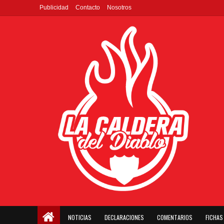
Publicidad
Contacto
Nosotros
NOTICIAS
DECLARACIONES
COMENTARIOS
FICHAS