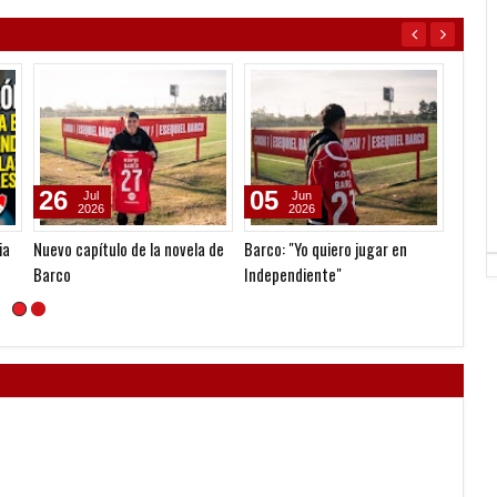
26
05
05
Jul
Jun
2026
2026
ia
Nuevo capítulo de la novela de
Barco: "Yo quiero jugar en
Barco 
Barco
Independiente"