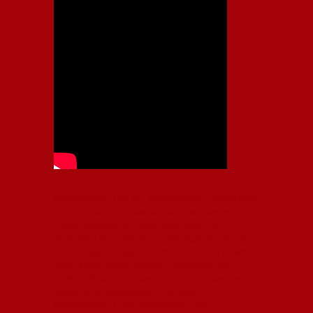
Independiente, CAI, IFC, Independiente Football Club,
Rey de Copas, Rojo, Avellaneda, Fútbol argentino,
Capital Nacional del Fútbol, Todo Rojo, Liga
Profesional de Fútbol, Asociación Argentina de Fútbol,
AFA, Football, hooligans, hinchas, hinchada de fútbol,
Rojo mi buen amigo, Bochini, Libertadores de
América, Ricardo Enrique Bochini, La Caldera del
Diablo, lacalderadeldiablo, Club Atlético
Independiente, Copa Libertadores, Copa