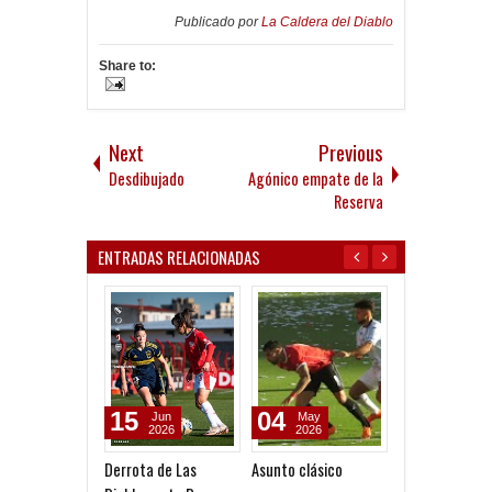
Publicado por
La Caldera del Diablo
Share to:
Next
Previous
Desdibujado
Agónico empate de la
Reserva
ENTRADAS RELACIONADAS
15
04
30
Jun
May
Apr
2026
2026
2026
Derrota de Las
Asunto clásico
Gran triunfo de