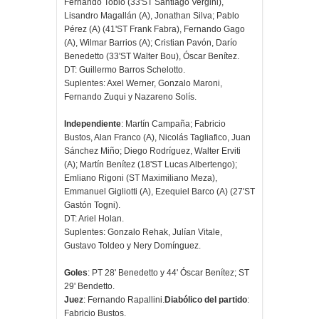
Fernando Tobio (33'ST Santiago Vergini),
Lisandro Magallán (A), Jonathan Silva; Pablo
Pérez (A) (41'ST Frank Fabra), Fernando Gago
(A), Wilmar Barrios (A); Cristian Pavón, Darío
Benedetto (33'ST Walter Bou), Óscar Benítez.
DT: Guillermo Barros Schelotto.
Suplentes: Axel Werner, Gonzalo Maroni,
Fernando Zuqui y Nazareno Solís.
Independiente
: Martín Campaña; Fabricio
Bustos, Alan Franco (A), Nicolás Tagliafico, Juan
Sánchez Miño; Diego Rodríguez, Walter Erviti
(A); Martín Benítez (18'ST Lucas Albertengo);
Emliano Rigoni (ST Maximiliano Meza),
Emmanuel Gigliotti (A), Ezequiel Barco (A) (27'ST
Gastón Togni).
DT: Ariel Holan.
Suplentes: Gonzalo Rehak, Julían Vitale,
Gustavo Toldeo y Nery Domínguez.
Goles
: PT 28' Benedetto y 44' Óscar Benítez; ST
29' Bendetto.
Juez
: Fernando Rapallini.
Diabólico del partido
:
Fabricio Bustos.