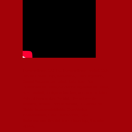
Independiente, CAI, IFC, Independiente Football Club,
Rey de Copas, Rojo, Avellaneda, Fútbol argentino,
Capital Nacional del Fútbol, Todo Rojo, Liga
Profesional de Fútbol, Asociación Argentina de Fútbol,
AFA, Football, hooligans, hinchas, hinchada de fútbol,
Rojo mi buen amigo, Bochini, Libertadores de
América, Ricardo Enrique Bochini, La Caldera del
Diablo, lacalderadeldiablo, Club Atlético
Independiente, Copa Libertadores, Copa
Sudamericana, Soy del Rojo, #TodoRojo, YouTube,
Videos,