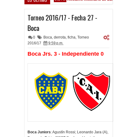
 Sarsfield
Torneo 2016/17 - Fecha 27 -
Boca
0
Boca
,
derrota
,
ficha
,
Torneo
2016/17
9:59 p.m.
Boca Jrs. 3 - Independiente 0
Boca Juniors
: Agustín Rossi; Leonardo Jara (A),