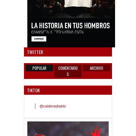
Anun
TWITTER
POPULAR
COMENTARIO
ARCHIVO
S
TIKTOK
@calderadiablo