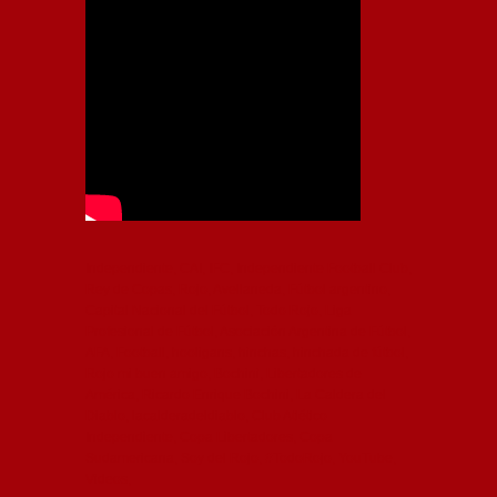
Independiente, CAI, IFC, Independiente Football Club,
Rey de Copas, Rojo, Avellaneda, Fútbol argentino,
Capital Nacional del Fútbol, Todo Rojo, Liga
Profesional de Fútbol, Asociación Argentina de Fútbol,
AFA, Football, hooligans, hinchas, hinchada de fútbol,
Rojo mi buen amigo, Bochini, Libertadores de
América, Ricardo Enrique Bochini, La Caldera del
Diablo, lacalderadeldiablo, Club Atlético
Independiente, Copa Libertadores, Copa
Sudamericana, Soy del Rojo, #TodoRojo, YouTube,
Videos,