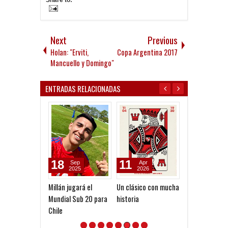
Next
Previous
Holan: "Erviti,
Copa Argentina 2017
Mancuello y Domingo"
ENTRADAS RELACIONADAS
18
11
17
Sep
Apr
Aug
2025
2026
2017
Millán jugará el
Un clásico con mucha
Dos a la Sub 2
Mundial Sub 20 para
historia
Chile