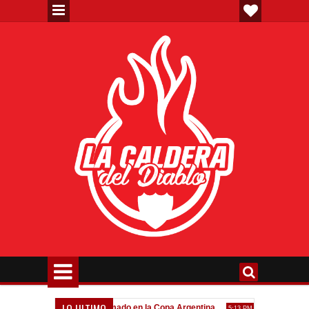
LO ULTIMO
a"
Todo confirmado en la Copa Argentina
Goleada histórica
7:08 PM
5:13 PM