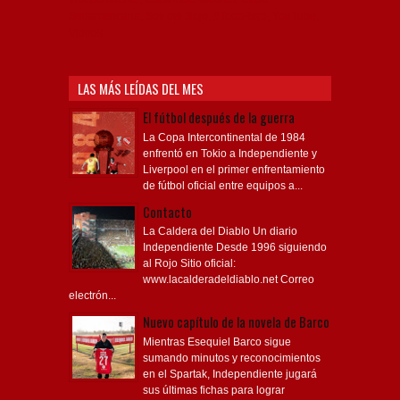
Sudamericana, Soy del Rojo, #TodoRojo, YouTube,
Videos,
LAS MÁS LEÍDAS DEL MES
El fútbol después de la guerra
La Copa Intercontinental de 1984
enfrentó en Tokio a Independiente y
Liverpool en el primer enfrentamiento
de fútbol oficial entre equipos a...
Contacto
La Caldera del Diablo Un diario
Independiente Desde 1996 siguiendo
al Rojo Sitio oficial:
www.lacalderadeldiablo.net Correo
electrón...
Nuevo capítulo de la novela de Barco
Mientras Esequiel Barco sigue
sumando minutos y reconocimientos
en el Spartak, Independiente jugará
sus últimas fichas para lograr