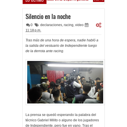
Frenó en Liniers
9 PM
Silencio en la noche
0
declaraciones
,
racing
,
video
11:18 p.m.
Tras más de una hora de espera, nadie habló a
la salida del vestuario de Independiente luego
de la derrota ante racing.
La prensa se quedó esperando la palabra del
técnico Gabriel Milito o alguno de los jugadores
de Independiente, pero fue en vano. Tras el