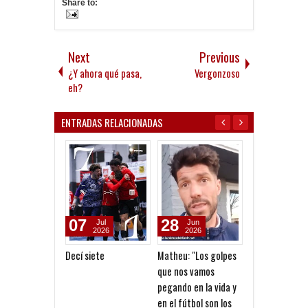
Share to:
Next
Previous
¿Y ahora qué pasa,
Vergonzoso
eh?
ENTRADAS RELACIONADAS
07
28
27
Jul
Jun
Jun
2026
2026
2026
Decí siete
Matheu: "Los golpes
Caída de la Re
que nos vamos
en el Clásico
pegando en la vida y
en el fútbol son los