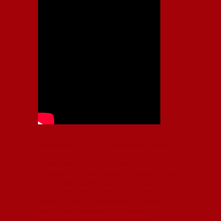
Independiente, CAI, IFC, Independiente Football Club,
Rey de Copas, Rojo, Avellaneda, Fútbol argentino,
Capital Nacional del Fútbol, Todo Rojo, Liga
Profesional de Fútbol, Asociación Argentina de Fútbol,
AFA, Football, hooligans, hinchas, hinchada de fútbol,
Rojo mi buen amigo, Bochini, Libertadores de
América, Ricardo Enrique Bochini, La Caldera del
Diablo, lacalderadeldiablo, Club Atlético
Independiente, Copa Libertadores, Copa