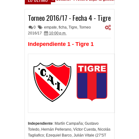
 está en las Inferiores"
122 años Independiente
11:01 AM
Torneo 2016/17 - Fecha 4 - Tigre
0
empate
,
ficha
,
Tigre
,
Torneo
2016/17
10:00 p.m.
Independiente 1 - Tigre 1
Independiente
: Martín Campaña; Gustavo
Toledo, Hernán Pellerano, Víctor Cuesta, Nicolás
Tagliafico; Ezequiel Barco, Julián Vitale (27'ST