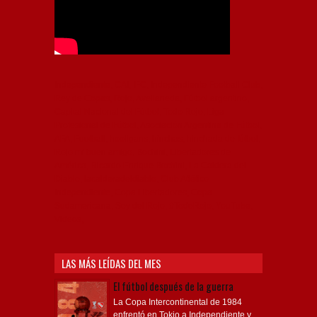
Independiente, CAI, IFC, Independiente Football Club,
Rey de Copas, Rojo, Avellaneda, Fútbol argentino,
Capital Nacional del Fútbol, Todo Rojo, Liga
Profesional de Fútbol, Asociación Argentina de Fútbol,
AFA, Football, hooligans, hinchas, hinchada de fútbol,
Rojo mi buen amigo, Bochini, Libertadores de
América, Ricardo Enrique Bochini, La Caldera del
Diablo, lacalderadeldiablo, Club Atlético
Independiente, Copa Libertadores, Copa
Sudamericana, Soy del Rojo, #TodoRojo, YouTube,
Videos,
LAS MÁS LEÍDAS DEL MES
El fútbol después de la guerra
La Copa Intercontinental de 1984
enfrentó en Tokio a Independiente y