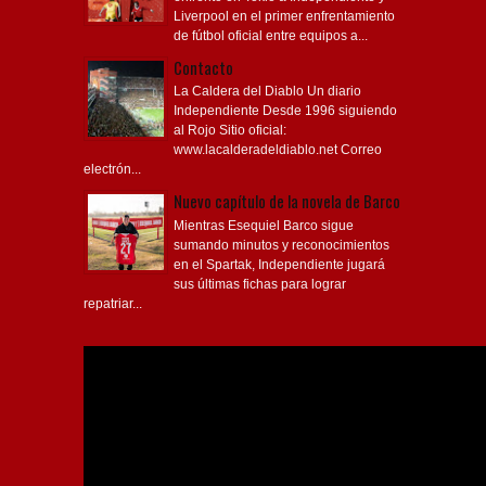
Liverpool en el primer enfrentamiento
de fútbol oficial entre equipos a...
Contacto
La Caldera del Diablo Un diario
Independiente Desde 1996 siguiendo
al Rojo Sitio oficial:
www.lacalderadeldiablo.net Correo
electrón...
Nuevo capítulo de la novela de Barco
Mientras Esequiel Barco sigue
sumando minutos y reconocimientos
en el Spartak, Independiente jugará
sus últimas fichas para lograr
repatriar...