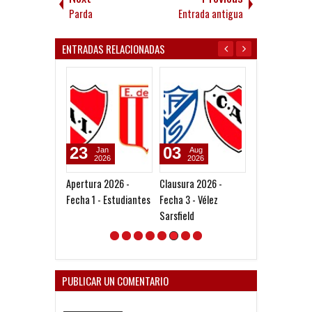
Parda
Entrada antigua
ENTRADAS RELACIONADAS
23
03
30
Jan
Aug
Jul
2026
2026
2026
Apertura 2026 -
Clausura 2026 -
Clausura 2026 
Fecha 1 - Estudiantes
Fecha 3 - Vélez
Fecha 2 - Newel
Sarsfield
Boys
PUBLICAR UN COMENTARIO