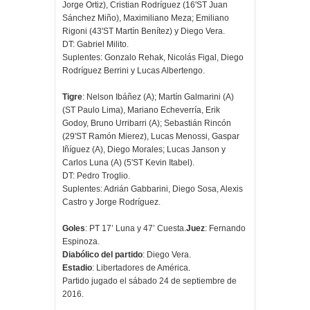
Jorge Ortiz), Cristian Rodríguez (16'ST Juan
Sánchez Miño), Maximiliano Meza; Emiliano
Rigoni (43'ST Martín Benítez) y Diego Vera.
DT: Gabriel Milito.
Suplentes: Gonzalo Rehak, Nicolás Figal, Diego
Rodríguez Berrini y Lucas Albertengo.
Tigre
: Nelson Ibáñez (A); Martín Galmarini (A)
(ST Paulo Lima), Mariano Echeverría, Erik
Godoy, Bruno Urribarri (A); Sebastián Rincón
(29'ST Ramón Mierez), Lucas Menossi, Gaspar
Iñíguez (A), Diego Morales; Lucas Janson y
Carlos Luna (A) (5'ST Kevin Itabel).
DT: Pedro Troglio.
Suplentes: Adrián Gabbarini, Diego Sosa, Alexis
Castro y Jorge Rodríguez.
Goles
: PT 17’ Luna y 47’ Cuesta.
Juez
: Fernando
Espinoza.
Diabólico del partido
: Diego Vera.
Estadio
: Libertadores de América.
Partido jugado el sábado 24 de septiembre de
2016.