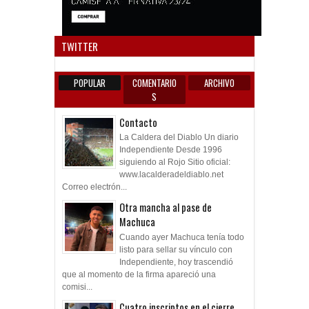
Anun
TWITTER
POPULAR
COMENTARIO
ARCHIVO
S
Contacto
La Caldera del Diablo Un diario
Independiente Desde 1996
siguiendo al Rojo Sitio oficial:
www.lacalderadeldiablo.net
Correo electrón...
Otra mancha al pase de
Machuca
Cuando ayer Machuca tenía todo
listo para sellar su vínculo con
Independiente, hoy trascendió
que al momento de la firma apareció una
comisi...
Cuatro inscriptos en el cierre