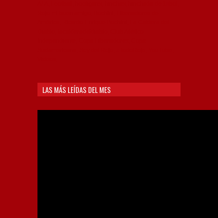
AFA, Football, hooligans, hinchas, hinchada de fútbol,
Rojo mi buen amigo, Bochini, Libertadores de
América, Ricardo Enrique Bochini, La Caldera del
Diablo, lacalderadeldiablo, Club Atlético
Independiente, Copa Libertadores, Copa
Sudamericana, Soy del Rojo, #TodoRojo, YouTube,
Videos,
LAS MÁS LEÍDAS DEL MES