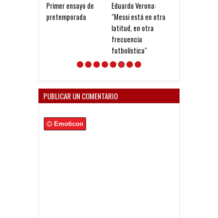
Primer ensayo de
Eduardo Verona:
Rojos en el Mun
pretemporada
"Messi está en otra
Clubes
latitud, en otra
frecuencia
futbolística"
PUBLICAR UN COMENTARIO
Emoticon