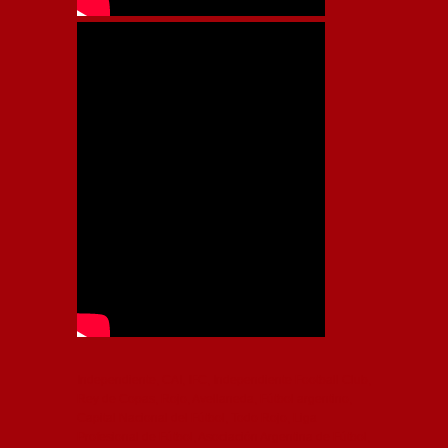
Independiente, CAI, IFC, Independiente Football Club,
Rey de Copas, Rojo, Avellaneda, Fútbol argentino,
Capital Nacional del Fútbol, Todo Rojo, Liga
Profesional de Fútbol, Asociación Argentina de Fútbol,