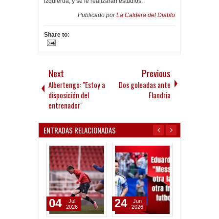
izquierda, y se le realizarán estudios.
Publicado por
La Caldera del Diablo
Share to:
Next
Previous
Albertengo: "Estoy a
Dos goleadas ante
disposición del
Flandria
entrenador"
ENTRADAS RELACIONADAS
04
24
25
Jul
Jun
Jun
2026
2026
2025