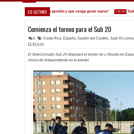
LO ULTIMO
eoane: "Prefiero dejar la gestión y que venga gente nueva"
Todo con
7:08 PM
Comienza el torneo para el Sub 20
0
Costa Rica
,
España
,
Gastón del Castillo
,
Juan Di Loren
11:41 p.m.
El Seleccionado Sub 20 disputará el torneo de L'Alcudia en España
chicos de Independiente en el plantel.