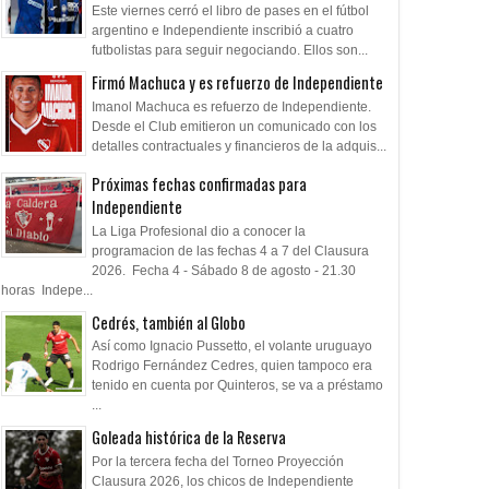
ndo es otra cosa
Este viernes cerró el libro de pases en el fútbol
argentino e Independiente inscribió a cuatro
futbolistas para seguir negociando. Ellos son...
Firmó Machuca y es refuerzo de Independiente
Imanol Machuca es refuerzo de Independiente.
Desde el Club emitieron un comunicado con los
detalles contractuales y financieros de la adquis...
Próximas fechas confirmadas para
Independiente
La Liga Profesional dio a conocer la
programacion de las fechas 4 a 7 del Clausura
2026. Fecha 4 - Sábado 8 de agosto - 21.30
horas Indepe...
Cedrés, también al Globo
Así como Ignacio Pussetto, el volante uruguayo
Rodrigo Fernández Cedres, quien tampoco era
tenido en cuenta por Quinteros, se va a préstamo
...
Goleada histórica de la Reserva
Por la tercera fecha del Torneo Proyección
Clausura 2026, los chicos de Independiente