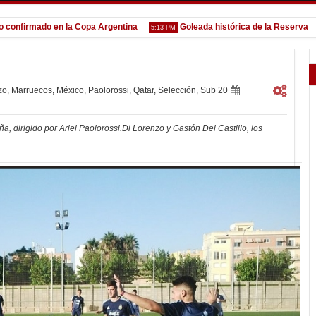
firmado en la Copa Argentina
Goleada histórica de la Reserva
5:13 PM
1:52
zo
,
Marruecos
,
México
,
Paolorossi
,
Qatar
,
Selección
,
Sub 20
, dirigido por Ariel Paolorossi.Di Lorenzo y Gastón Del Castillo, los