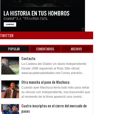
Anuncio SOICOS
TWITTER
POPULAR
COMENTARIOS
ARCHIVO
Contacto
La Caldera del Diablo Un diario Independiente
Desde 1996 siguiendo al Rojo Sitio oficial:
www.lacalderadeldiablo.net Correo electrón...
Otra mancha al pase de Machuca
Cuando ayer Machuca tenía todo listo para sellar
su vínculo con Independiente, hoy trascendió que
al momento de la firma apareció una comisi...
Apr
Cuatro inscriptos en el cierre del mercado de
2021
pases