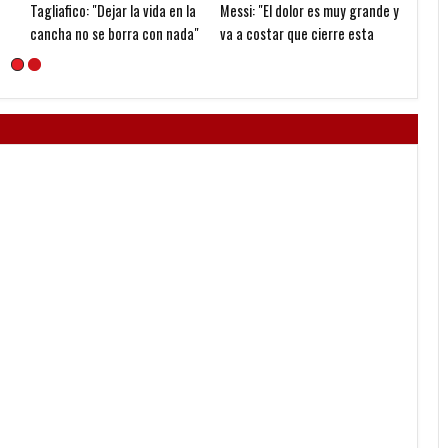
Se festejó en el Obelisco
Falcioni: "Estamos dándole
Ataca
forma a un equipo"