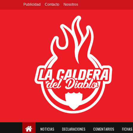
Publicidad
Contacto
Nosotros
NOTICIAS
DECLARACIONES
COMENTARIOS
FICHAS